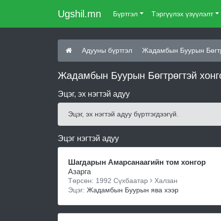
Ugshil.mn
Бүртгэл
Тэргүүлэх үзүүлэлт
Адууны бүртгэл
Жадамбын Буурын Бөгтр
Жадамбын Буурын Бөгтрөгтэй хонго
Эцэг, эх нэгтэй адуу
Эцэг, эх нэгтэй адуу бүртгэгдээгүй.
Эцэг нэгтэй адуу
Шагдарын Амарсанаагийн том хонгор
Азарга
Төрсөн: 1992 Сүхбаатар
Халзан
Эцэг:
Жадамбын Буурын ява хээр