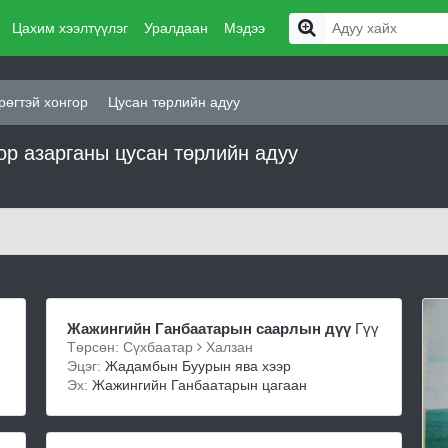
Цахим хээлтүүлэг
Уралдаан
Мэдээ
өгтэй хонгор
Цусан төрлийн адуу
р азарганы цусан төрлийн адуу
Жажингийн Ганбаатарын саарлын дүү
Гүү
Төрсөн: Сүхбаатар
Халзан
Эцэг:
Жадамбын Буурын ява хээр
Эх:
Жажингийн Ганбаатарын цагаан