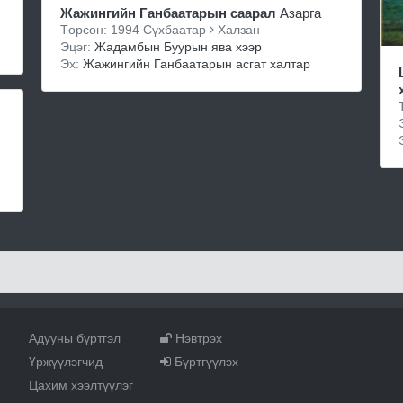
Жажингийн Ганбаатарын саарал
Азарга
Төрсөн: 1994 Сүхбаатар
Халзан
Эцэг:
Жадамбын Буурын ява хээр
Эх:
Жажингийн Ганбаатарын асгат халтар
Адууны бүртгэл
Нэвтрэх
Үржүүлэгчид
Бүртгүүлэх
Цахим хээлтүүлэг