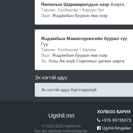
Ямпилын Шараварилдын хээр
Азарга
Төрсөн: Сүхбаатар
Баруун-Урт
Эцэг:
Жадамбын Буурын ява хээр
Жадамбын Мажигсүрэнгийн буурал гүү
Гүү
Төрсөн: Сүхбаатар
Халзан
Эцэг:
Жадамбын Буурын ява хээр
Эх:
Усны Аж ахуй Содномын цагаан шарга
Эх нэгтэй адуу
Эх нэгтэй адуу бүртгэгдээгүй.
ХОЛБОО БАРИХ
Ugshil.mn
+976 99735573
© 2018-2026 Ugshil.mn
Ugshil Amgalan
Бүх эрх хуулиар хамгаалагдсан.