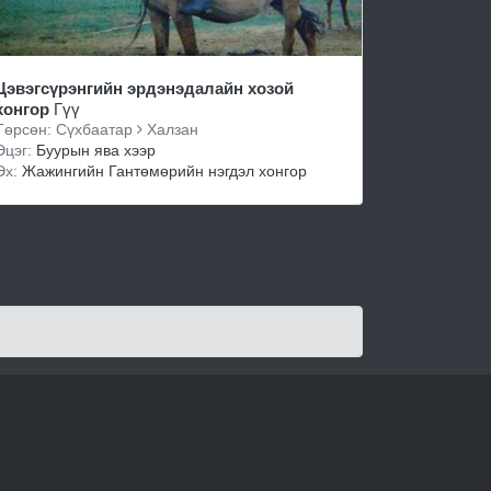
Цэвэгсүрэнгийн эрдэнэдалайн хозой
хонгор
Гүү
Төрсөн: Сүхбаатар
Халзан
Эцэг:
Буурын ява хээр
Эх:
Жажингийн Гантөмөрийн нэгдэл хонгор