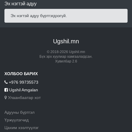
Эх нэгтэй адуу
Эх нэгтэй адуу бүртгэгдээгүй.
Ugshil.mn
© 2018-2026 Ugshil.mn
Бүх эрх хуулиар хамгаалагдсан.
Хувилбар 2.6
ХОЛБОО БАРИХ
+976 99735573
Ugshil Amgalan
Улаанбаатар хот
Адууны бүртгэл
Үржүүлэгчид
Цахим хээлтүүлэг