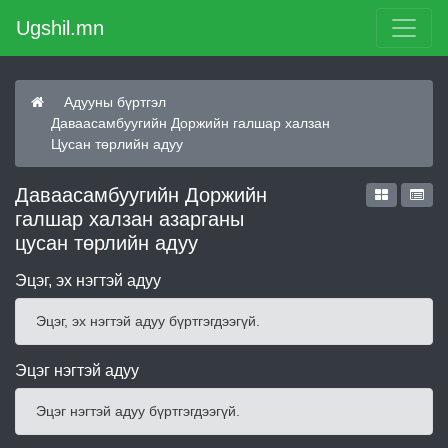
Ugshil.mn
Адууны бүртгэл
Даваасамбуугийн Доржийн галшар халзан
Цусан төрлийн адуу
Даваасамбуугийн Доржийн
галшар халзан азарганы
цусан төрлийн адуу
Эцэг, эх нэгтэй адуу
Эцэг, эх нэгтэй адуу бүртгэгдээгүй.
Эцэг нэгтэй адуу
Эцэг нэгтэй адуу бүртгэгдээгүй.