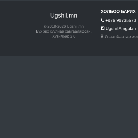
ХОЛБОО БАРИХ
Ugshil.mn
+976 99735573
© 2018-2026 Ugshil.mn
Ugshil Amgalan
Бүх эрх хуулиар хамгаалагдсан.
Улаанбаатар хо
Хувилбар 2.6