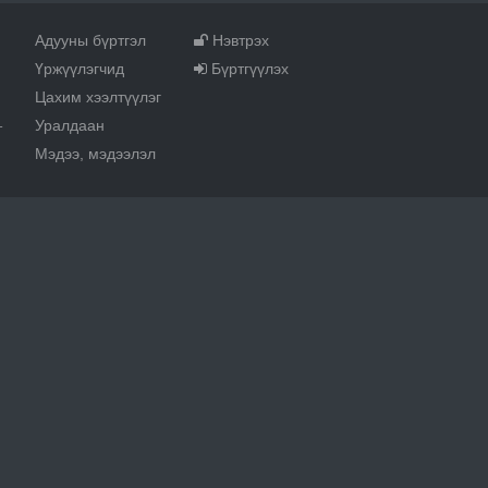
Адууны бүртгэл
Нэвтрэх
Үржүүлэгчид
Бүртгүүлэх
Цахим хээлтүүлэг
Уралдаан
т
Мэдээ, мэдээлэл