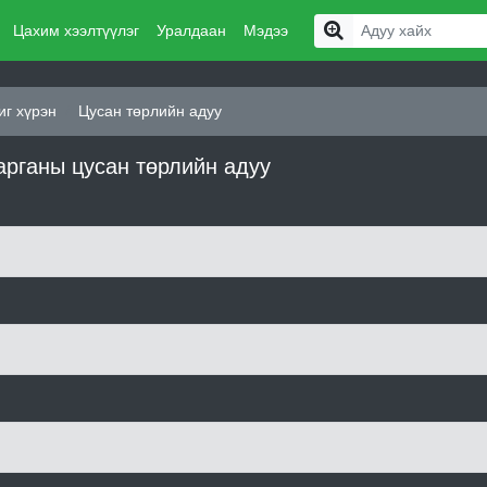
Цахим хээлтүүлэг
Уралдаан
Мэдээ
иг хүрэн
Цусан төрлийн адуу
арганы цусан төрлийн адуу