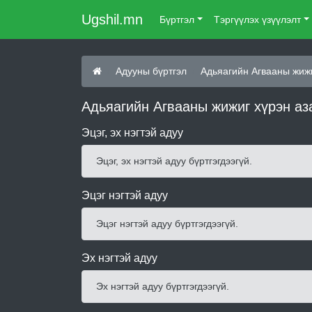
Ugshil.mn
Бүртгэл
Тэргүүлэх үзүүлэлт
Адууны бүртгэл
Адьяагийн Агвааны жиж
Адьяагийн Агвааны жижиг хүрэн аз
Эцэг, эх нэгтэй адуу
Эцэг, эх нэгтэй адуу бүртгэгдээгүй.
Эцэг нэгтэй адуу
Эцэг нэгтэй адуу бүртгэгдээгүй.
Эх нэгтэй адуу
Эх нэгтэй адуу бүртгэгдээгүй.