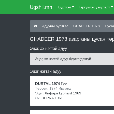
Ugshil.mn
Бүртгэл
Тэргүүлэх үзүүлэлт
Адууны бүртгэл
GHADEER 1978
Цуса
GHADEER 1978 азарганы цусан төр
Эцэг, эх нэгтэй адуу
Эцэг, эх нэгтэй адуу бүртгэгдээгүй.
Эцэг нэгтэй адуу
DURTAL 1974
Гүү
Төрсөн: 1974 Ирланд
Эцэг:
Лифарь Lyphard 1969
Эх:
DERNA 1961