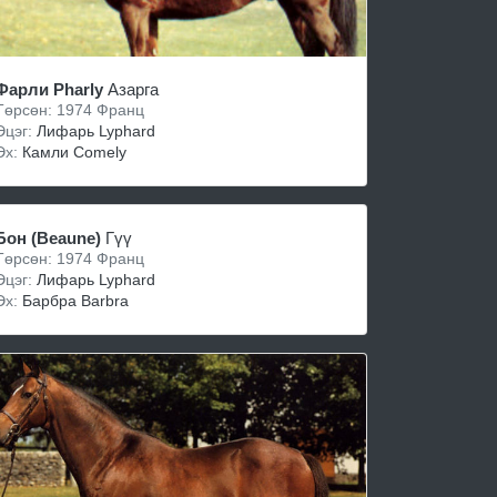
Фарли Pharly
Азарга
Төрсөн: 1974 Франц
Эцэг:
Лифарь Lyphard
Эх:
Камли Comely
Бон (Beaune)
Гүү
Төрсөн: 1974 Франц
Эцэг:
Лифарь Lyphard
Эх:
Барбра Barbra