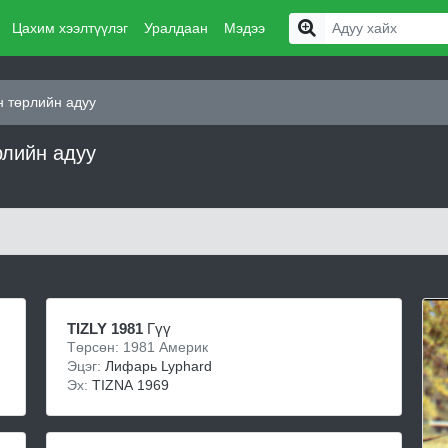
Цахим хээлтүүлэг
Уралдаан
Мэдээ
н төрлийн адуу
лийн адуу
TIZLY 1981
Гүү
Төрсөн: 1981 Америк
Эцэг:
Лифарь Lyphard
Эх:
TIZNA 1969