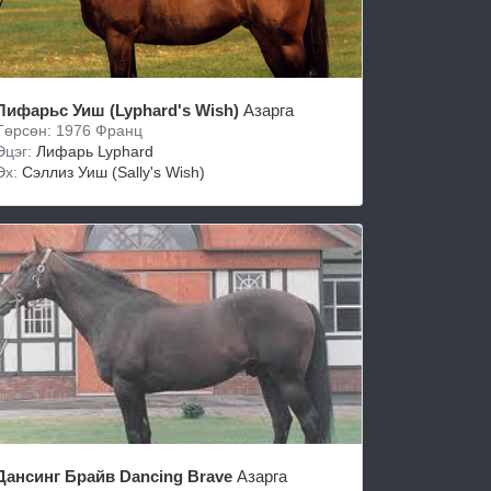
Лифарьс Уиш (Lyphard's Wish)
Азарга
Төрсөн: 1976 Франц
Эцэг:
Лифарь Lyphard
Эх:
Сэллиз Уиш (Sally's Wish)
Дансинг Брайв Dancing Brave
Азарга