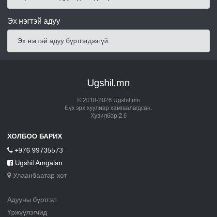
Эх нэгтэй адуу
Эх нэгтэй адуу бүртгэгдээгүй.
Ugshil.mn
© 2018-2026 Ugshil.mn
Бүх эрх хуулиар хамгаалагдсан.
Хувилбар 2.6
ХОЛБОО БАРИХ
+976 99735573
Ugshil Amgalan
Улаанбаатар хот
Адууны бүртгэл
Үржүүлэгчид