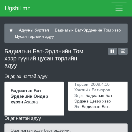
Ugshil.mn
Адууны бүртгэл
Бадиагын Бат-Эрдэнийн Том хээр
Цусан төрлийн адуу
Бадиагын Бат-Эрдэнийн Том
хээр гүүний цусан төрлийн
адуу
Эцэг, эх нэгтэй адуу
Төрсөн: 2009.4.10
Хэнтий
Батноров
Бадиагын Бат-
Эцэг:
Бадиагын Бат-
Эрдэнийн Өндөр
Эрдэнэ Цэвэр хээр
хүрэн
Азарга
Эх:
Бадиагын Бат-
Эрдэнийн Махир хүрэн
Эцэг нэгтэй адуу
Эцэг нэгтэй адуу бүртгэгдээгүй.