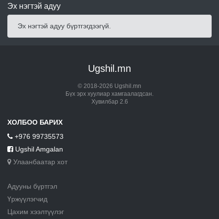
Эх нэгтэй адуу
Эх нэгтэй адуу бүртгэгдээгүй.
Ugshil.mn
© 2018-2026 Ugshil.mn
Бүх эрх хуулиар хамгаалагдсан.
Хувилбар 2.6
ХОЛБОО БАРИХ
+976 99735573
Ugshil Amgalan
Улаанбаатар хот
Адууны бүртгэл
Үржүүлэгчид
Цахим хээлтүүлэг