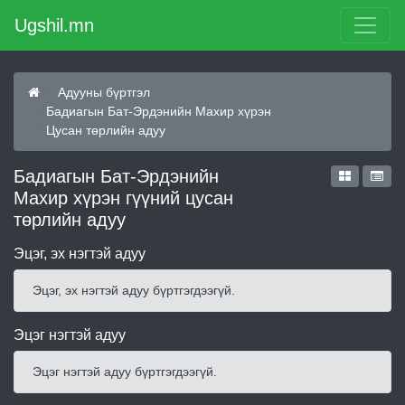
Ugshil.mn
Адууны бүртгэл
Бадиагын Бат-Эрдэнийн Махир хүрэн
Цусан төрлийн адуу
Бадиагын Бат-Эрдэнийн
Махир хүрэн гүүний цусан
төрлийн адуу
Эцэг, эх нэгтэй адуу
Эцэг, эх нэгтэй адуу бүртгэгдээгүй.
Эцэг нэгтэй адуу
Эцэг нэгтэй адуу бүртгэгдээгүй.