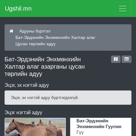
Ugshil.mn
Адууны бүртгэл
Бат-Эрдэнийн Энхмөнхийн Халтар алаг
Цусан төрлийн адуу
Бат-Эрдэнийн Энхмөнхийн
Халтар алаг азарганы цусан
төрлийн адуу
Эцэг, эх нэгтэй адуу
Эцэг, эх нэгтэй адуу бүртгэгдээгүй.
Эцэг нэгтэй адуу
Бат-Эрдэнийн
Энхмөнхийн Гуулин
Гүү