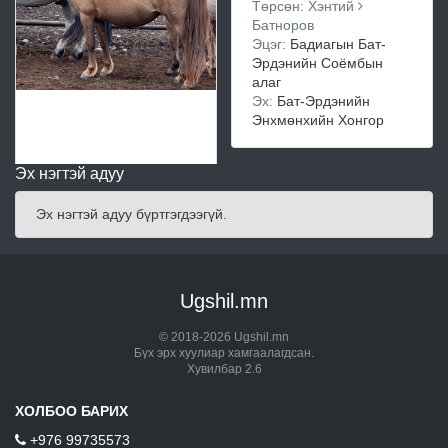
Төрсөн: Хэнтий
Батноров
Эцэг:
Бадиагын Бат-
Эрдэнийн Соёмбын
алаг
Эх:
Бат-Эрдэнийн
Энхмөнхийн Хонгор
Эх нэгтэй адуу
Эх нэгтэй адуу бүртгэгдээгүй.
Ugshil.mn
© 2018-2026 Ugshil.mn
Бүх эрх хуулиар хамгаалагдсан.
Хувилбар 2.6
ХОЛБОО БАРИХ
+976 99735573