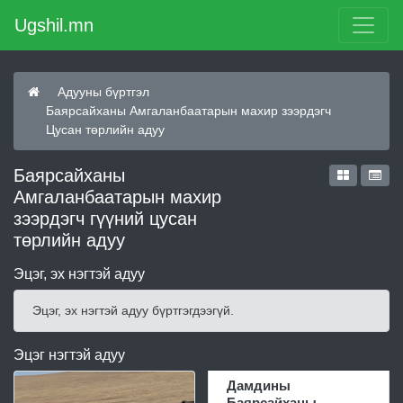
Ugshil.mn
Адууны бүртгэл
Баярсайханы Амгаланбаатарын махир зээрдэгч
Цусан төрлийн адуу
Баярсайханы
Амгаланбаатарын махир
зээрдэгч гүүний цусан
төрлийн адуу
Эцэг, эх нэгтэй адуу
Эцэг, эх нэгтэй адуу бүртгэгдээгүй.
Эцэг нэгтэй адуу
Дамдины
Баярсайханы