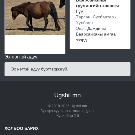
гуулингийн хээрэгч
Гүү
Төрсөн: Сүхбаатар
Уулбаян
Эцэг:
Дамдины
Баярсайханы амгаа
зээрд
Эх нэгтэй адуу
Эх нэгтэй адуу бүртгэгдээгүй.
Ugshil.mn
© 2018-2026 Ugshil.mn
Бүх эрх хуулиар хамгаалагдсан.
Хувилбар 2.6
ХОЛБОО БАРИХ