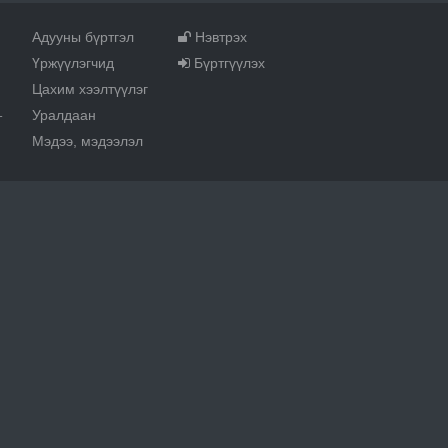
Адууны бүртгэл
Нэвтрэх
Үржүүлэгчид
Бүртгүүлэх
Цахим хээлтүүлэг
Уралдаан
т
Мэдээ, мэдээлэл