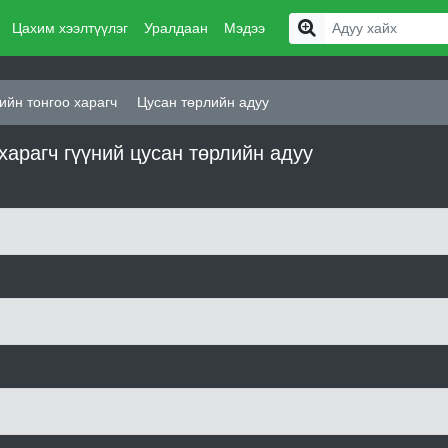
Цахим хээлтүүлэг
Уралдаан
Мэдээ
ийн тонгоо харагч
Цусан төрлийн адуу
харагч гүүний цусан төрлийн адуу