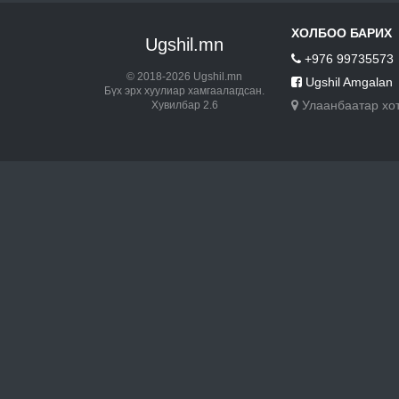
ХОЛБОО БАРИХ
Ugshil.mn
+976 99735573
© 2018-2026 Ugshil.mn
Ugshil Amgalan
Бүх эрх хуулиар хамгаалагдсан.
Улаанбаатар хо
Хувилбар 2.6