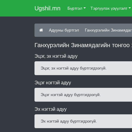
Ugshil.mn
Бүртгэл
Тэргүүлэх үзүүлэлт
Адууны бүртгэл
Ганхүрэлийн Зинамядаг
Ганхүрэлийн Зинамядагийн тонгоо 
Эцэг, эх нэгтэй адуу
Эцэг, эх нэгтэй адуу бүртгэгдээгүй.
Эцэг нэгтэй адуу
Эцэг нэгтэй адуу бүртгэгдээгүй.
Эх нэгтэй адуу
Эх нэгтэй адуу бүртгэгдээгүй.