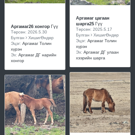
Аргамаг цагаан
шарга25
Гүү
Аргамаг26 хонгор
Гүү
Төрсөн: 2025.5.17
Төрсөн: 2026.5.30
Булган
ХишигӨндөр
Булган
ХишигӨндөр
Эцэг:
Аргамаг Толин
Эцэг:
Аргамаг Толин
хүрэн
хүрэн
Эх:
Аргамаг ДГ улаан
Эх:
Аргамаг ДГ нарийн
хээрийн шарга
хонгор