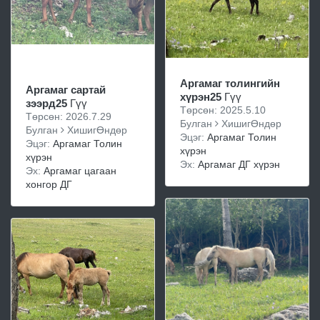
Аргамаг толингийн
Аргамаг сартай
хүрэн25
Гүү
зээрд25
Гүү
Төрсөн: 2025.5.10
Төрсөн: 2026.7.29
Булган
ХишигӨндөр
Булган
ХишигӨндөр
Эцэг:
Аргамаг Толин
Эцэг:
Аргамаг Толин
хүрэн
хүрэн
Эх:
Аргамаг ДГ хүрэн
Эх:
Аргамаг цагаан
хонгор ДГ