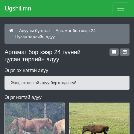
Ugshil.mn
Адууны бүртгэл
Аргамаг бор хээр 24
Цусан төрлийн адуу
Аргамаг бор хээр 24 гүүний
цусан төрлийн адуу
Эцэг, эх нэгтэй адуу
Эцэг, эх нэгтэй адуу бүртгэгдээгүй.
Эцэг нэгтэй адуу