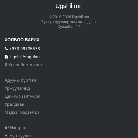
Ugshil.mn
© 2018-2026 Ugshil.mn
Бүх эрх хуулиар хамгаалагдсан.
Хувилбар 2.6
ХОЛБОО БАРИХ
+976 99735573
Ugshil Amgalan
Улаанбаатар хот
Адууны бүртгэл
Үржүүлэгчид
Цахим хээлтүүлэг
Уралдаан
Мэдээ, мэдээлэл
Нэвтрэх
Бүртгүүлэх