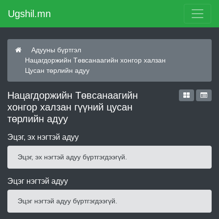
Ugshil.mn
Адууны бүртгэл
Нацагдоржийн Төвсанаагийн хонгор халзан
Цусан төрлийн адуу
Нацагдоржийн Төвсанаагийн
хонгор халзан гүүний цусан
төрлийн адуу
Эцэг, эх нэгтэй адуу
Эцэг, эх нэгтэй адуу бүртгэгдээгүй.
Эцэг нэгтэй адуу
Эцэг нэгтэй адуу бүртгэгдээгүй.