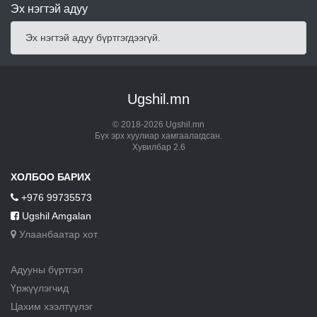
Эх нэгтэй адуу
Эх нэгтэй адуу бүртгэгдээгүй.
Ugshil.mn
© 2018-2026 Ugshil.mn
Бүх эрх хуулиар хамгаалагдсан.
Хувилбар 2.6
ХОЛБОО БАРИХ
+976 99735573
Ugshil Amgalan
Улаанбаатар хот
Адууны бүртгэл
Үржүүлэгчид
Цахим хээлтүүлэг