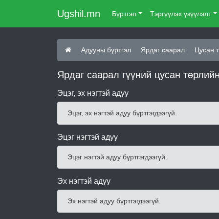
Ugshil.mn
Бүртгэл
Тэргүүлэх үзүүлэлт
Адууны бүртгэл
Ярдаг саарал
Цусан 
Ярдаг саарал гүүний цусан төрлий
Эцэг, эх нэгтэй адуу
Эцэг, эх нэгтэй адуу бүртгэгдээгүй.
Эцэг нэгтэй адуу
Эцэг нэгтэй адуу бүртгэгдээгүй.
Эх нэгтэй адуу
Эх нэгтэй адуу бүртгэгдээгүй.