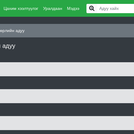
Цахим хээлтүүлэг
Уралдаан
Мэдээ
төрлийн адуу
н адуу