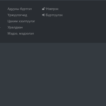
Адууны бүртгэл
Нэвтрэх
Үржүүлэгчид
Бүртгүүлэх
Цахим хээлтүүлэг
Уралдаан
т
Мэдээ, мэдээлэл