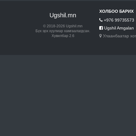
ХОЛБОО БАРИХ
Ugshil.mn
+976 99735573
© 2018-2026 Ugshil.mn
Ugshil Amgalan
Бүх эрх хуулиар хамгаалагдсан.
Улаанбаатар хо
Хувилбар 2.6