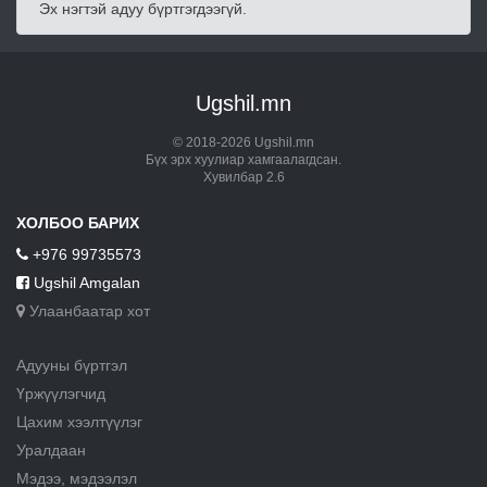
Эх нэгтэй адуу бүртгэгдээгүй.
Ugshil.mn
© 2018-2026 Ugshil.mn
Бүх эрх хуулиар хамгаалагдсан.
Хувилбар 2.6
ХОЛБОО БАРИХ
+976 99735573
Ugshil Amgalan
Улаанбаатар хот
Адууны бүртгэл
Үржүүлэгчид
Цахим хээлтүүлэг
Уралдаан
Мэдээ, мэдээлэл