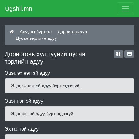
Ugshil.mn
Адууны бүртгэл
Дорноговь хул
Цусан төрлийн адуу
Дорноговь хул гүүний цусан
төрлийн адуу
Эцэг, эх нэгтэй адуу
Эцэг, эх нэгтэй адуу бүртгэгдээгүй.
Эцэг нэгтэй адуу
Эцэг нэгтэй адуу бүртгэгдээгүй.
Эх нэгтэй адуу