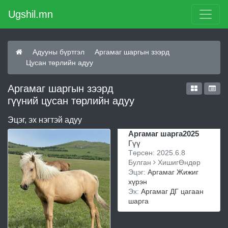
Ugshil.mn
Адууны бүртгэл
Аргамаг шаргын зээрд
Цусан төрлийн адуу
Аргамаг шаргын зээрд
гүүний цусан төрлийн адуу
Эцэг, эх нэгтэй адуу
Аргамаг шарга2025
Гүү
Төрсөн: 2025.6.8
Булган
ХишигӨндөр
Эцэг:
Аргамаг Жижиг
хүрэн
Эх:
Аргамаг ДГ цагаан
шарга