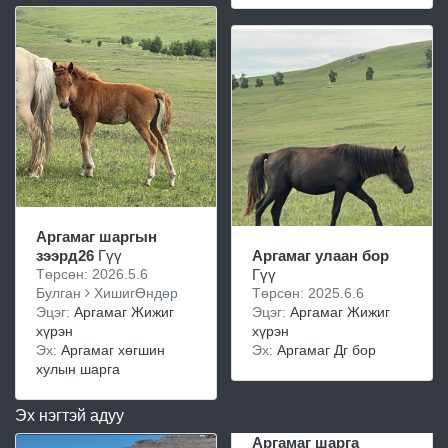
Аргамаг шаргын
зээрд26
Гүү
Аргамаг улаан бор
Төрсөн: 2026.5.6
Гүү
Булган
ХишигӨндөр
Төрсөн: 2025.6.6
Эцэг:
Аргамаг Жижиг
Эцэг:
Аргамаг Жижиг
хүрэн
хүрэн
Эх:
Аргамаг хөгшин
Эх:
Аргамаг Дг бор
хулын шарга
Эх нэгтэй адуу
Аргамаг шарга