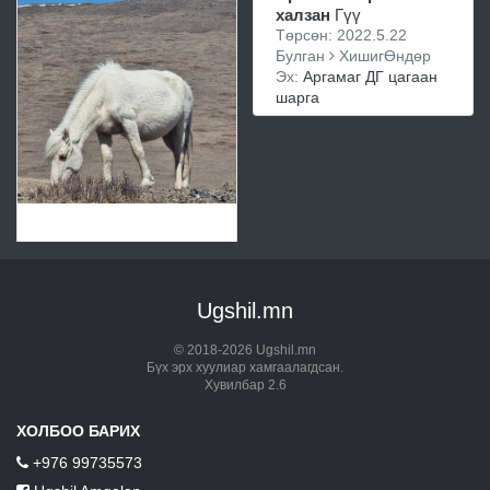
халзан
Гүү
Төрсөн: 2022.5.22
Булган
ХишигӨндөр
Эх:
Аргамаг ДГ цагаан
шарга
Ugshil.mn
© 2018-2026 Ugshil.mn
Бүх эрх хуулиар хамгаалагдсан.
Хувилбар 2.6
ХОЛБОО БАРИХ
+976 99735573