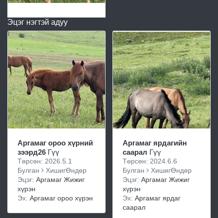
Эцэг нэгтэй адуу
Аргамаг ороо хүрний
Аргамаг ярдагийн
зээрд26
Гүү
саарал
Гүү
Төрсөн: 2026.5.1
Төрсөн: 2024.6.6
Булган
ХишигӨндөр
Булган
ХишигӨндөр
Эцэг:
Аргамаг Жижиг
Эцэг:
Аргамаг Жижиг
хүрэн
хүрэн
Эх:
Аргамаг ороо хүрэн
Эх:
Аргамаг ярдаг
саарал