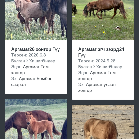
Аргамаг26 хонгор
Гүү
Аргамаг эгч зээрд24
Төрсөн: 2026.6.8
Гүү
Булган
ХишигӨндөр
Төрсөн: 2024.5.28
Эцэг:
Аргамаг Том
Булган
ХишигӨндөр
хонгор
Эцэг:
Аргамаг Том
Эх:
Аргамаг Бөмбөг
хонгор
саарал
Эх:
Аргамаг улаан
хонгор