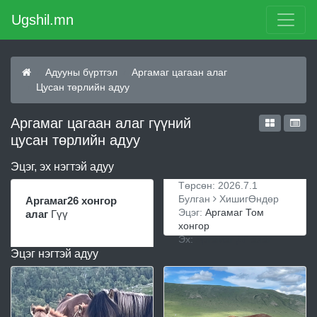
Ugshil.mn
Адууны бүртгэл
Аргамаг цагаан алаг
Цусан төрлийн адуу
Аргамаг цагаан алаг гүүний
цусан төрлийн адуу
Эцэг, эх нэгтэй адуу
Төрсөн: 2026.7.1
Булган
ХишигӨндөр
Аргамаг26 хонгор
Эцэг:
Аргамаг Том
алаг
Гүү
хонгор
Эх:
Аргамаг ДГ алаг
Эцэг нэгтэй адуу