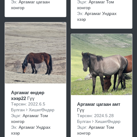
Эх:
Аргамаг цагаан
Эцэг:
Аргамаг Том
хонгор
хонгор
Эх:
Аргамаг Ундрах
хээр
Аргамаг өндөр
хээр22
Гүү
Төрсөн: 2022.6.5
Аргамаг цагаан амт
Булган
ХишигӨндөр
Гүү
Эцэг:
Аргамаг Том
Төрсөн: 2024.5.28
хонгор
Булган
ХишигӨндөр
Эх:
Аргамаг Ундрах
Эцэг:
Аргамаг Том
хээр
хонгор