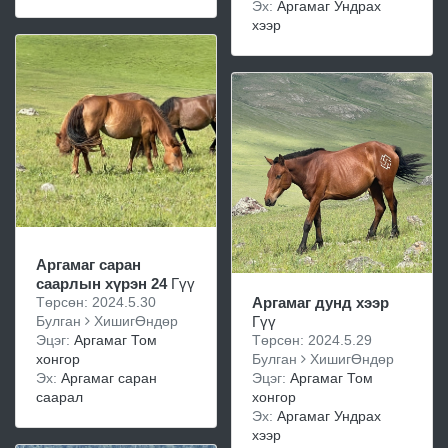
Эх:
Аргамаг Ундрах
хээр
Аргамаг саран
саарлын хүрэн 24
Гүү
Төрсөн: 2024.5.30
Аргамаг дунд хээр
Булган
ХишигӨндөр
Гүү
Эцэг:
Аргамаг Том
Төрсөн: 2024.5.29
хонгор
Булган
ХишигӨндөр
Эх:
Аргамаг саран
Эцэг:
Аргамаг Том
саарал
хонгор
Эх:
Аргамаг Ундрах
хээр