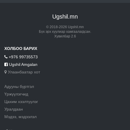
Ugshil.mn
© 2018-2026 Ugshil.mn
Бүх эрх хуулиар хамгаалагдсан.
Хувилбар 2.6
ХОЛБОО БАРИХ
+976 99735573
Ugshil Amgalan
Улаанбаатар хот
Адууны бүртгэл
Үржүүлэгчид
Цахим хээлтүүлэг
Уралдаан
Мэдээ, мэдээлэл