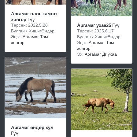
Аргамаг олон тамгат
хонгор
Гүү
Төрсөн: 2022.5.28
Аргамаг ухаа25
Гүү
Булган
ХишигӨндөр
Төрсөн: 2025.6.17
Эцэг:
Аргамаг Том
Булган
ХишигӨндөр
хонгор
Эцэг:
Аргамаг Том
хонгор
Эх:
Аргамаг Дг ухаа
Аргамаг өндөр хул
Гүү