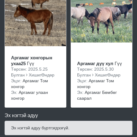
Аргамаг хонгорын
ухаа25
Гүү
Аргамаг дүү хул
Гүү
Төрсөн: 2025.5.25
Төрсөн: 2025.5.30
Булган
ХишигӨндөр
Булган
ХишигӨндөр
Эцэг:
Аргамаг Том
Эцэг:
Аргамаг Том
хонгор
хонгор
Эх:
Аргамаг улаан
Эх:
Аргамаг Бөмбөг
хонгор
саарал
Эх нэгтэй адуу
Эх нэгтэй адуу бүртгэгдээгүй.