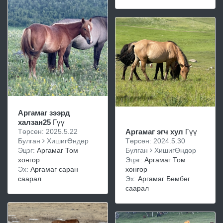
Аргамаг зээрд
халзан25
Гүү
Төрсөн: 2025.5.22
Аргамаг эгч хул
Гүү
Булган
ХишигӨндөр
Төрсөн: 2024.5.30
Эцэг:
Аргамаг Том
Булган
ХишигӨндөр
хонгор
Эцэг:
Аргамаг Том
Эх:
Аргамаг саран
хонгор
саарал
Эх:
Аргамаг Бөмбөг
саарал