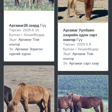
Аргамаг26 зээрд
Гүү
Төрсөн: 2026.6.15
Аргамаг Уулбаян
Булган
ХишигӨндөр
хээрийн одон сарт
Эцэг:
Аргамаг Том
хонгор
Гүү
хонгор
Төрсөн: 2025.6.8
Эх:
Аргамаг Зоригоо
Булган
ХишигӨндөр
хүрний хүрэн
Эцэг:
Аргамаг Том
хонгор
Эх:
Аргамаг сарт хээр