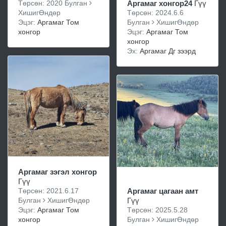
Төрсөн: 2020 Булган
Аргамаг хонгор24
Гүү
ХишигӨндөр
Төрсөн: 2024.6.6
Эцэг:
Аргамаг Том
Булган
ХишигӨндөр
хонгор
Эцэг:
Аргамаг Том
хонгор
Эх:
Аргамаг Дг зээрд
Аргамаг зэгэл хонгор
Гүү
Төрсөн: 2021.6.17
Аргамаг цагаан амт
Булган
ХишигӨндөр
Гүү
Эцэг:
Аргамаг Том
Төрсөн: 2025.5.28
хонгор
Булган
ХишигӨндөр