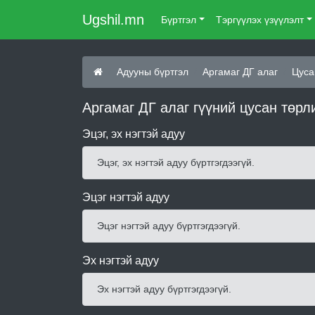
Ugshil.mn
Бүртгэл
Тэргүүлэх үзүүлэлт
Адууны бүртгэл
Аргамаг ДГ алаг
Цуса
Аргамаг ДГ алаг гүүний цусан төрл
Эцэг, эх нэгтэй адуу
Эцэг, эх нэгтэй адуу бүртгэгдээгүй.
Эцэг нэгтэй адуу
Эцэг нэгтэй адуу бүртгэгдээгүй.
Эх нэгтэй адуу
Эх нэгтэй адуу бүртгэгдээгүй.