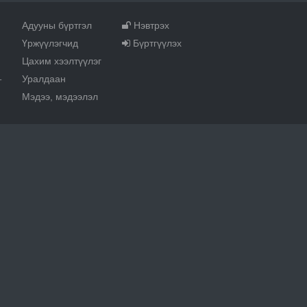
Адууны бүртгэл
Нэвтрэх
Үржүүлэгчид
Бүртгүүлэх
Цахим хээлтүүлэг
Уралдаан
т
Мэдээ, мэдээлэл