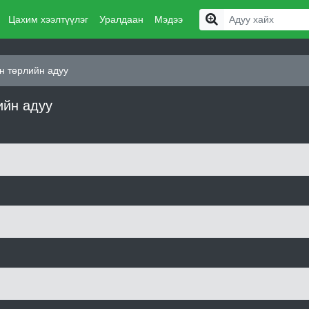
Цахим хээлтүүлэг
Уралдаан
Мэдээ
н төрлийн адуу
ийн адуу