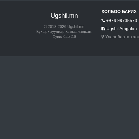
ХОЛБОО БАРИХ
Ugshil.mn
+976 99735573
© 2018-2026 Ugshil.mn
Ugshil Amgalan
Бүх эрх хуулиар хамгаалагдсан.
Улаанбаатар хо
Хувилбар 2.6