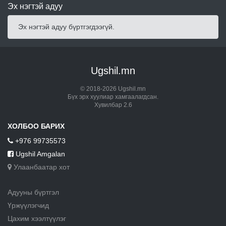
Эх нэгтэй адуу
Эх нэгтэй адуу бүртгэгдээгүй.
Ugshil.mn
© 2018-2026 Ugshil.mn
Бүх эрх хуулиар хамгаалагдсан.
Хувилбар 2.6
ХОЛБОО БАРИХ
+976 99735573
Ugshil Amgalan
Улаанбаатар хот
Адууны бүртгэл
Үржүүлэгчид
Цахим хээлтүүлэг