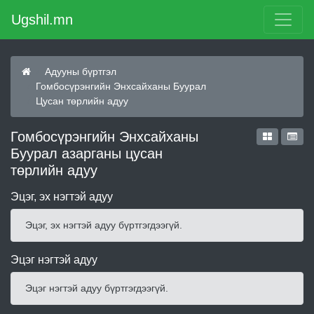
Ugshil.mn
Адууны бүртгэл
Гомбосүрэнгийн Энхсайханы Буурал
Цусан төрлийн адуу
Гомбосүрэнгийн Энхсайханы
Буурал азарганы цусан
төрлийн адуу
Эцэг, эх нэгтэй адуу
Эцэг, эх нэгтэй адуу бүртгэгдээгүй.
Эцэг нэгтэй адуу
Эцэг нэгтэй адуу бүртгэгдээгүй.