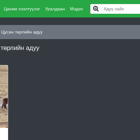
Цахим хээлтүүлэг
Уралдаан
Мэдээ
Цусан төрлийн адуу
 төрлийн адуу