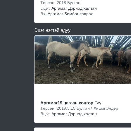
Төрсөн: 2018 Булган
Эцэг:
Аргамаг Дорнод халзан
Эх:
Аргамаг Бөмбөг саарал
Эцэг нэгтэй адуу
Аргамаг19 цагаан хонгор
Гүү
Төрсөн: 2019.5.15 Булган
ХишигӨндөр
Эцэг:
Аргамаг Дорнод халзан