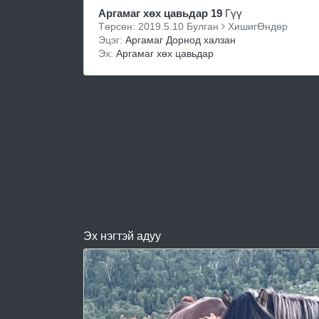
Аргамаг хөх цавьдар 19
Гүү
Төрсөн: 2019.5.10 Булган
ХишигӨндөр
Эцэг:
Аргамаг Дорнод халзан
Эх:
Аргамаг хөх цавьдар
Эх нэгтэй адуу