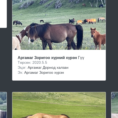
Аргамаг Зоригоо хүрний хүрэн
Гүү
Төрсөн: 2020.5.5
Эцэг:
Аргамаг Дорнод халзан
Эх:
Аргамаг Зоригоо хүрэн