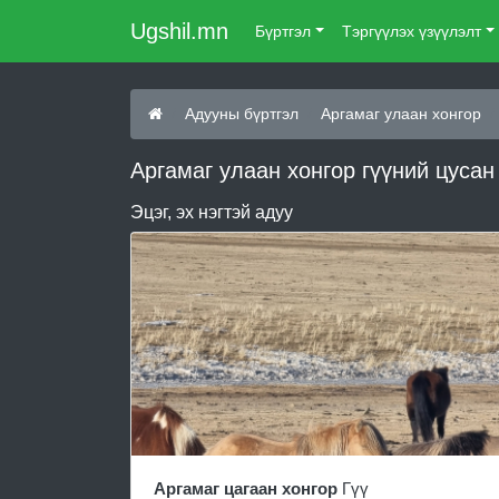
Ugshil.mn
Бүртгэл
Тэргүүлэх үзүүлэлт
Адууны бүртгэл
Аргамаг улаан хонгор
Аргамаг улаан хонгор гүүний цусан
Эцэг, эх нэгтэй адуу
Аргамаг цагаан хонгор
Гүү