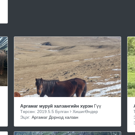
Аргамаг муруй халзангийн хүрэн
Гүү
Төрсөн: 2019.5.5 Булган
ХишигӨндөр
Эцэг:
Аргамаг Дорнод халзан