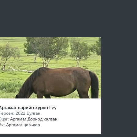
Аргамаг нарийн хүрэн
Гүү
Төрсөн: 2021 Булган
Эцэг:
Аргамаг Дорнод халзан
Эх:
Аргамаг цавьдар