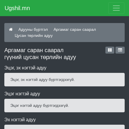
Ugshil.mn
Адууны бүртгэл
Аргамаг саран саарал
Цусан төрлийн адуу
Аргамаг саран саарал
гүүний цусан төрлийн адуу
Эцэг, эх нэгтэй адуу
Эцэг, эх нэгтэй адуу бүртгэгдээгүй.
Эцэг нэгтэй адуу
Эцэг нэгтэй адуу бүртгэгдээгүй.
Эх нэгтэй адуу