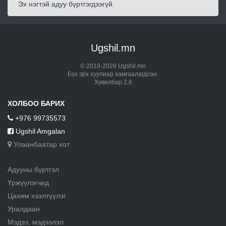
Эх нэгтэй адуу бүртгэгдээгүй.
Ugshil.mn
© 2018-2026 Ugshil.mn
Бүх эрх хуулиар хамгаалагдсан.
Хувилбар 2.6
ХОЛБОО БАРИХ
+976 99735573
Ugshil Amgalan
Улаанбаатар хот
Адууны бүртгэл
Үржүүлэгчид
Цахим хээлтүүлэг
Уралдаан
Мэдээ, мэдээлэл