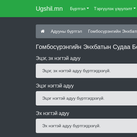
Ugshil.mn
Бүртгэл
Тэргүүлэх үзүүлэлт
Адууны бүртгэл
Гомбосүрэнгийн Энхбат
Гомбосүрэнгийн Энхбатын Судаа Бо
Эцэг, эх нэгтэй адуу
Эцэг, эх нэгтэй адуу бүртгэгдээгүй.
Эцэг нэгтэй адуу
Эцэг нэгтэй адуу бүртгэгдээгүй.
Эх нэгтэй адуу
Эх нэгтэй адуу бүртгэгдээгүй.