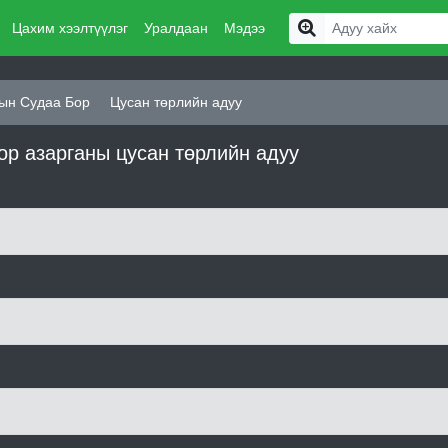
Цахим хээлтүүлэг
Уралдаан
Мэдээ
ын Судаа Бор
Цусан төрлийн адуу
р азарганы цусан төрлийн адуу