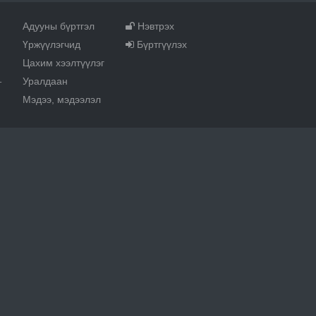
Адууны бүртгэл
Нэвтрэх
Үржүүлэгчид
Бүртгүүлэх
Цахим хээлтүүлэг
Уралдаан
т
Мэдээ, мэдээлэл