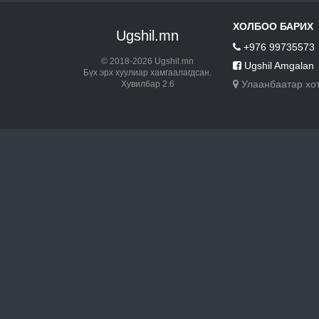
ХОЛБОО БАРИХ
Ugshil.mn
+976 99735573
© 2018-2026 Ugshil.mn
Ugshil Amgalan
Бүх эрх хуулиар хамгаалагдсан.
Улаанбаатар хо
Хувилбар 2.6