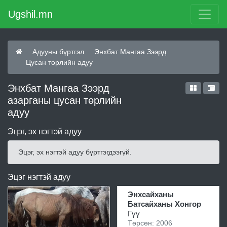
Ugshil.mn
Адууны бүртгэл
Энхбат Мангаа Зээрд
Цусан төрлийн адуу
Энхбат Мангаа Зээрд
азарганы цусан төрлийн
адуу
Эцэг, эх нэгтэй адуу
Эцэг, эх нэгтэй адуу бүртгэгдээгүй.
Эцэг нэгтэй адуу
Энхсайханы
Батсайханы Хонгор
Гүү
Төрсөн: 2006