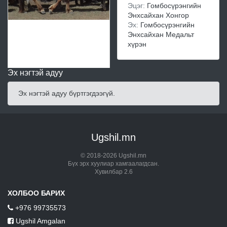
Эцэг:
Гомбосүрэнгийн
Энхсайхан Хонгор
Эх:
Гомбосүрэнгийн
Энхсайхан Медальт
хүрэн
Эх нэгтэй адуу
Эх нэгтэй адуу бүртгэгдээгүй.
Ugshil.mn
© 2018-2026 Ugshil.mn
Бүх эрх хуулиар хамгаалагдсан.
Хувилбар 2.6
ХОЛБОО БАРИХ
+976 99735573
Ugshil Amgalan