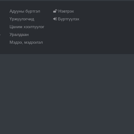
Адууны бүртгэл
Нэвтрэх
Үржүүлэгчид
Бүртгүүлэх
Цахим хээлтүүлэг
Уралдаан
т
Мэдээ, мэдээлэл