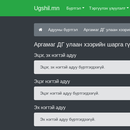
Ugshil.mn
Бүртгэл
Тэргүүлэх үзүүлэлт
Адууны бүртгэл
Аргамаг ДГ улаан хээри
Аргамаг ДГ улаан хээрийн шарга г
Эцэг, эх нэгтэй адуу
Эцэг, эх нэгтэй адуу бүртгэгдээгүй.
Эцэг нэгтэй адуу
Эцэг нэгтэй адуу бүртгэгдээгүй.
Эх нэгтэй адуу
Эх нэгтэй адуу бүртгэгдээгүй.