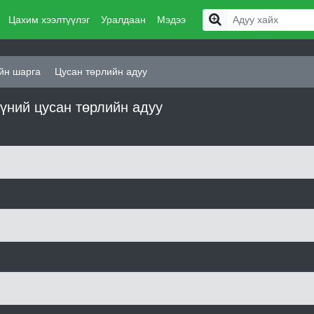
Цахим хээлтүүлэг
Уралдаан
Мэдээ
йн шарга
Цусан төрлийн адуу
үүний цусан төрлийн адуу