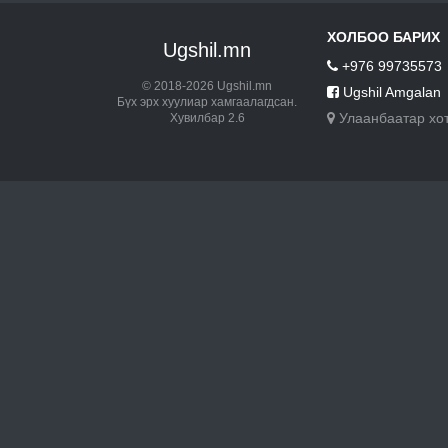
ХОЛБОО БАРИХ
Ugshil.mn
+976 99735573
© 2018-2026 Ugshil.mn
Ugshil Amgalan
Бүх эрх хуулиар хамгаалагдсан.
Улаанбаатар хо
Хувилбар 2.6