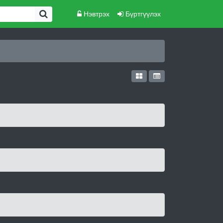
Нэвтрэх
Бүртгүүлэх