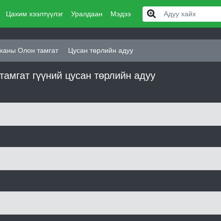
Цахим хээлтүүлэг
Уралдаан
Мэдээ
ханы Олон тамгат
Цусан төрлийн адуу
амгат гүүний цусан төрлийн адуу