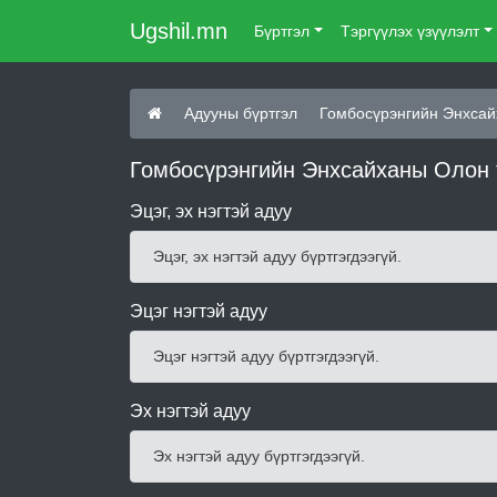
Ugshil.mn
Бүртгэл
Тэргүүлэх үзүүлэлт
Адууны бүртгэл
Гомбосүрэнгийн Энхсай
Гомбосүрэнгийн Энхсайханы Олон т
Эцэг, эх нэгтэй адуу
Эцэг, эх нэгтэй адуу бүртгэгдээгүй.
Эцэг нэгтэй адуу
Эцэг нэгтэй адуу бүртгэгдээгүй.
Эх нэгтэй адуу
Эх нэгтэй адуу бүртгэгдээгүй.