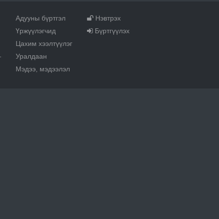
Адууны бүртгэл
Нэвтрэх
Үржүүлэгчид
Бүртгүүлэх
Цахим хээлтүүлэг
Уралдаан
т
Мэдээ, мэдээлэл