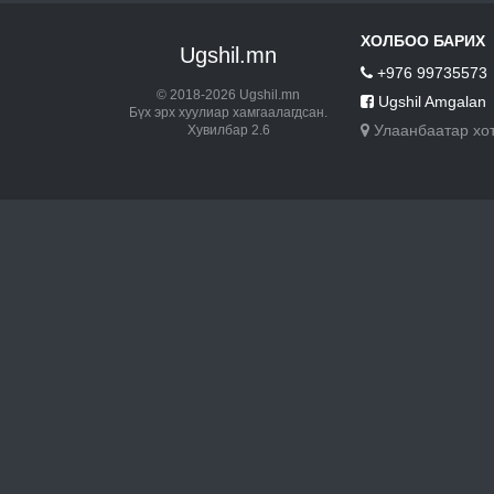
ХОЛБОО БАРИХ
Ugshil.mn
+976 99735573
© 2018-2026 Ugshil.mn
Ugshil Amgalan
Бүх эрх хуулиар хамгаалагдсан.
Улаанбаатар хо
Хувилбар 2.6