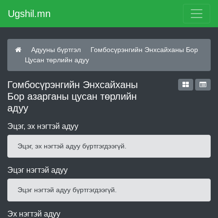
Ugshil.mn
Адууны бүртгэл
Гомбосүрэнгийн Энхсайханы Бор
Цусан төрлийн адуу
Гомбосүрэнгийн Энхсайханы
Бор азарганы цусан төрлийн
адуу
Эцэг, эх нэгтэй адуу
Эцэг, эх нэгтэй адуу бүртгэгдээгүй.
Эцэг нэгтэй адуу
Эцэг нэгтэй адуу бүртгэгдээгүй.
Эх нэгтэй адуу