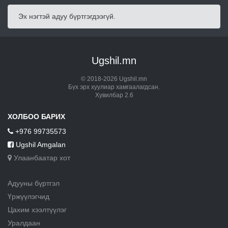
Эх нэгтэй адуу бүртгэгдээгүй.
Ugshil.mn
© 2018-2026 Ugshil.mn
Бүх эрх хуулиар хамгаалагдсан.
Хувилбар 2.6
ХОЛБОО БАРИХ
+976 99735573
Ugshil Amgalan
Улаанбаатар хот
Адууны бүртгэл
Үржүүлэгчид
Цахим хээлтүүлэг
Уралдаан