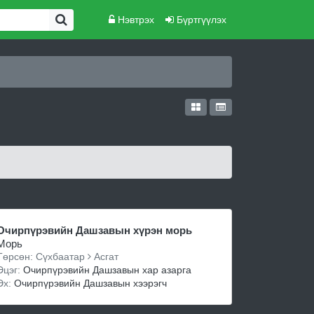
Нэвтрэх
Бүртгүүлэх
Очирпүрэвийн Дашзавын хүрэн морь
Морь
Төрсөн: Сүхбаатар
Асгат
Эцэг:
Очирпүрэвийн Дашзавын хар азарга
Эх:
Очирпүрэвийн Дашзавын хээрэгч