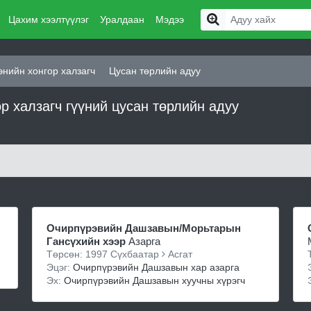
Цахим хээлтүүлэг
Уралдаан
Мэдээ
нийн хонгор халзагч
Цусан төрлийн адуу
 халзагч гүүний цусан төрлийн адуу
Очирпүрэвийн Дашзавын/Морьтарын
Гансүхийн хээр
Азарга
Төрсөн: 1997 Сүхбаатар
Асгат
Эцэг:
Очирпүрэвийн Дашзавын хар азарга
Эх:
Очирпүрэвийн Дашзавын хуучны хүрэгч