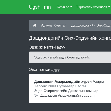
Ugshil.mn
Бүртгэл
Тэргүүлэх үзүүлэлт
Адууны бүртгэл
Дашдондогийн Энх-Эрдэ
Дашдондогийн Энх-Эрдэнийн хонгор
Эцэг, эх нэгтэй адуу
Эцэг, эх нэгтэй адуу бүртгэгдээгүй.
Эцэг нэгтэй адуу
Дашзавын Амармэндийн хүрэн
Азарга
Төрсөн: 2003 Сүхбаатар
Асгат
Эцэг:
Очирпүрэвийн Дашзавын том хар
Эх:
Дашзавын Амармэндийн саарагч