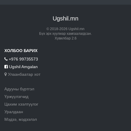
Ugshil.mn
© 2018-2026 Ugshil.mn
Бүх эрх хуулиар хамгаалагдсан.
Хувилбар 2.6
ХОЛБОО БАРИХ
+976 99735573
Ugshil Amgalan
Улаанбаатар хот
Адууны бүртгэл
Үржүүлэгчид
Цахим хээлтүүлэг
Уралдаан
Мэдээ, мэдээлэл