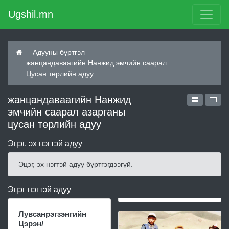
Ugshil.mn
Адууны бүртгэл
жанцандаваагийн Нанжид эмчийн саарал
Цусан төрлийн адуу
жанцандаваагийн Нанжид
эмчийн саарал азарганы
цусан төрлийн адуу
Эцэг, эх нэгтэй адуу
Эцэг, эх нэгтэй адуу бүртгэгдээгүй.
Эцэг нэгтэй адуу
Лувсанрэгзэнгийн
Цэрэн/