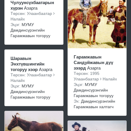
Чулуунсүхбаатарын
хүрэн
Азарга
Төрсөн: Улаанбаатар
Налайх
Эцэг:
МУМУ
Дамдинсүрэнгийн
Гарамжавын тогоруу
Гарамжавын
Шаравын
Сандуйжавын дүү
Энхтүвшингийн
зээрд
Азарга
тогоруу хээр
Азарга
Төрсөн: 1995
Төрсөн: Улаанбаатар
Улаанбаатар
Налайх
Налайх
Эцэг:
МУМУ
Эцэг:
МУМУ
Дамдинсүрэнгийн
Дамдинсүрэнгийн
Гарамжавын тогоруу
Гарамжавын тогоруу
Эх:
Дамдинсүрэнгийн
Гарамжавын халтагч