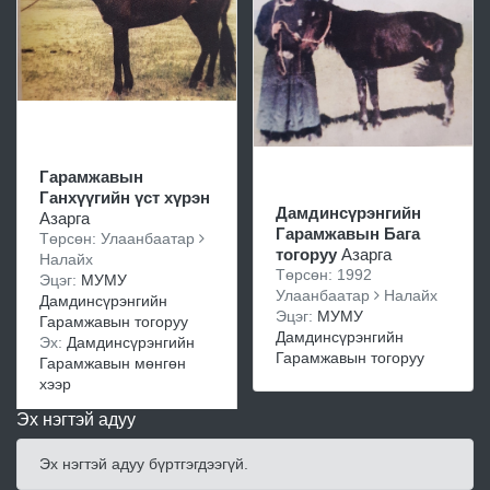
Гарамжавын
Ганхүүгийн үст хүрэн
Дамдинсүрэнгийн
Азарга
Гарамжавын Бага
Төрсөн: Улаанбаатар
тогоруу
Азарга
Налайх
Төрсөн: 1992
Эцэг:
МУМУ
Улаанбаатар
Налайх
Дамдинсүрэнгийн
Эцэг:
МУМУ
Гарамжавын тогоруу
Дамдинсүрэнгийн
Эх:
Дамдинсүрэнгийн
Гарамжавын тогоруу
Гарамжавын мөнгөн
хээр
Эх нэгтэй адуу
Эх нэгтэй адуу бүртгэгдээгүй.