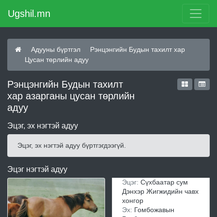
Ugshil.mn
Адууны бүртгэл
Рэнцэнгийн Будын тахилт хар
Цусан төрлийн адуу
Рэнцэнгийн Будын тахилт
хар азарганы цусан төрлийн
адуу
Эцэг, эх нэгтэй адуу
Эцэг, эх нэгтэй адуу бүртгэгдээгүй.
Эцэг нэгтэй адуу
Эцэг:
Сүхбаатар сум
Дэнхэр Жигжидийн чавх
хонгор
Эх:
Гомбожавын