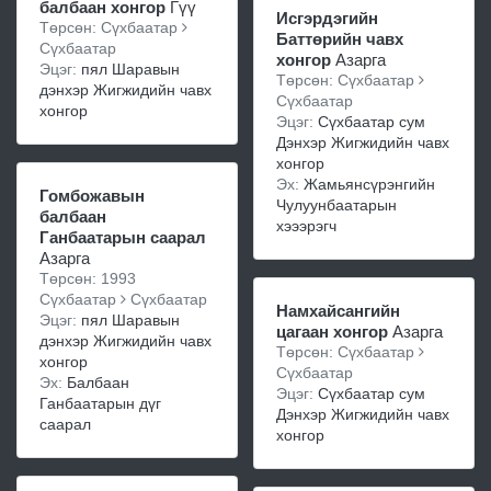
балбаан хонгор
Гүү
Исгэрдэгийн
Төрсөн: Сүхбаатар
Баттөрийн чавх
Сүхбаатар
хонгор
Азарга
Эцэг:
пял Шаравын
Төрсөн: Сүхбаатар
дэнхэр Жигжидийн чавх
Сүхбаатар
хонгор
Эцэг:
Сүхбаатар сум
Дэнхэр Жигжидийн чавх
хонгор
Эх:
Жамьянсүрэнгийн
Гомбожавын
Чулуунбаатарын
балбаан
хэээрэгч
Ганбаатарын саарал
Азарга
Төрсөн: 1993
Сүхбаатар
Сүхбаатар
Намхайсангийн
Эцэг:
пял Шаравын
цагаан хонгор
Азарга
дэнхэр Жигжидийн чавх
Төрсөн: Сүхбаатар
хонгор
Сүхбаатар
Эх:
Балбаан
Эцэг:
Сүхбаатар сум
Ганбаатарын дүг
Дэнхэр Жигжидийн чавх
саарал
хонгор