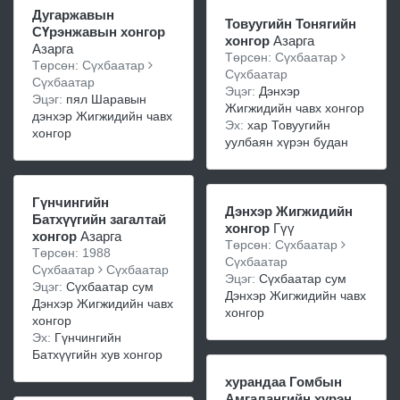
Дугаржавын
Товуугийн Тонягийн
СҮрэнжавын хонгор
хонгор
Азарга
Азарга
Төрсөн: Сүхбаатар
Төрсөн: Сүхбаатар
Сүхбаатар
Сүхбаатар
Эцэг:
Дэнхэр
Эцэг:
пял Шаравын
Жигжидийн чавх хонгор
дэнхэр Жигжидийн чавх
Эх:
хар Товуугийн
хонгор
уулбаян хүрэн будан
Гүнчингийн
Дэнхэр Жигжидийн
Батхүүгийн загалтай
хонгор
Гүү
хонгор
Азарга
Төрсөн: Сүхбаатар
Төрсөн: 1988
Сүхбаатар
Сүхбаатар
Сүхбаатар
Эцэг:
Сүхбаатар сум
Эцэг:
Сүхбаатар сум
Дэнхэр Жигжидийн чавх
Дэнхэр Жигжидийн чавх
хонгор
хонгор
Эх:
Гүнчингийн
Батхүүгийн хув хонгор
хурандаа Гомбын
Амгалангийн хүрэн