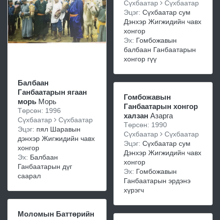
Сүхбаатар
Сүхбаатар
Эцэг:
Сүхбаатар сум
Дэнхэр Жигжидийн чавх
хонгор
Эх:
Гомбожавын
балбаан Ганбаатарын
хонгор гүү
Балбаан
Ганбаатарын ягаан
Гомбожавын
морь
Морь
Ганбаатарын хонгор
Төрсөн: 1996
халзан
Азарга
Сүхбаатар
Сүхбаатар
Төрсөн: 1990
Эцэг:
пял Шаравын
Сүхбаатар
Сүхбаатар
дэнхэр Жигжидийн чавх
Эцэг:
Сүхбаатар сум
хонгор
Дэнхэр Жигжидийн чавх
Эх:
Балбаан
хонгор
Ганбаатарын дүг
Эх:
Гомбожавын
саарал
Ганбаатарын эрдэнэ
хүрэгч
Моломын Баттөрийн