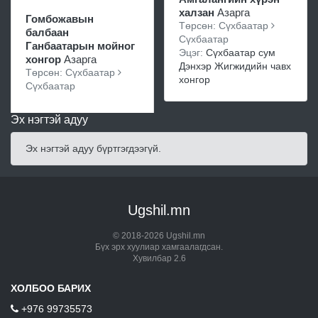
халзан
Азарга
Гомбожавын
Төрсөн: Сүхбаатар
балбаан
Сүхбаатар
Ганбаатарын мойног
Эцэг:
Сүхбаатар сум
хонгор
Азарга
Дэнхэр Жигжидийн чавх
Төрсөн: Сүхбаатар
хонгор
Сүхбаатар
Эх нэгтэй адуу
Эх нэгтэй адуу бүртгэгдээгүй.
Ugshil.mn
© 2018-2026 Ugshil.mn
Бүх эрх хуулиар хамгаалагдсан.
Хувилбар 2.6
ХОЛБОО БАРИХ
+976 99735573