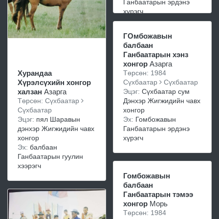
Ганбаатарын эрдэнэ
хүрэгч
ГОмбожавын
балбаан
Ганбаатарын хэнз
хонгор
Азарга
Төрсөн: 1984
Хурандаа
Сүхбаатар
Сүхбаатар
Хүрэлсүхийн хонгор
Эцэг:
Сүхбаатар сум
халзан
Азарга
Дэнхэр Жигжидийн чавх
Төрсөн: Сүхбаатар
хонгор
Сүхбаатар
Эх:
Гомбожавын
Эцэг:
пял Шаравын
Ганбаатарын эрдэнэ
дэнхэр Жигжидийн чавх
хүрэгч
хонгор
Эх:
балбаан
Ганбаатарын гуулин
хээрэгч
Гомбожавын
балбаан
Ганбаатарын тэмээ
хонгор
Морь
Төрсөн: 1984