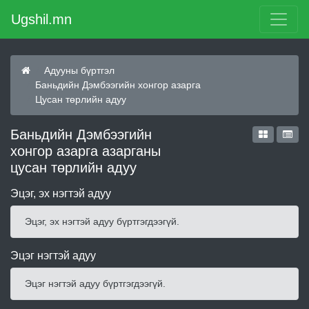
Ugshil.mn
Адууны бүртгэл
Баньдийн Дэмбээгийн хонгор азарга
Цусан төрлийн адуу
Баньдийн Дэмбээгийн
хонгор азарга азарганы
цусан төрлийн адуу
Эцэг, эх нэгтэй адуу
Эцэг, эх нэгтэй адуу бүртгэгдээгүй.
Эцэг нэгтэй адуу
Эцэг нэгтэй адуу бүртгэгдээгүй.