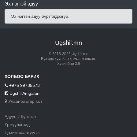
Эх нэгтэй адуу
Эх нэгтэй адуу бүртгэгдээгүй.
Ugshil.mn
© 2018-2026 Ugshil.mn
Бүх эрх хуулиар хамгаалагдсан.
Хувилбар 2.6
ХОЛБОО БАРИХ
+976 99735573
Ugshil Amgalan
Улаанбаатар хот
Адууны бүртгэл
Үржүүлэгчид
Цахим хээлтүүлэг