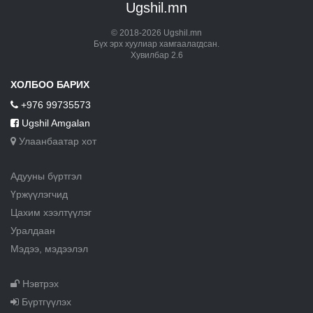
Ugshil.mn
© 2018-2026 Ugshil.mn
Бүх эрх хуулиар хамгаалагдсан.
Хувилбар 2.6
ХОЛБОО БАРИХ
+976 99735573
Ugshil Amgalan
Улаанбаатар хот
Адууны бүртгэл
Үржүүлэгчид
Цахим хээлтүүлэг
Уралдаан
Мэдээ, мэдээлэл
Нэвтрэх
Бүртгүүлэх