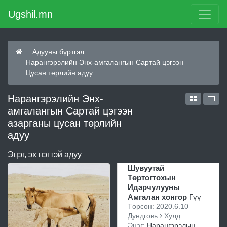
Ugshil.mn
Адууны бүртгэл
Нарангэрэлийн Энх-амгалангын Сартай цэгээн
Цусан төрлийн адуу
Нарангэрэлийн Энх-
амгалангын Сартай цэгээн
азарганы цусан төрлийн
адуу
Эцэг, эх нэгтэй адуу
Шувуутай
Төртогтохын
Идэрчулууны
Амгалан хонгор
Гүү
Төрсөн: 2020.6.10
Дундговь
Хулд
Эцэг:
Нарангэрэлын