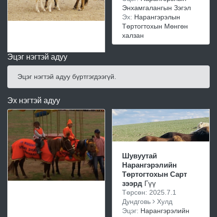
Энхамгалангын Зэгэл
Эх:
Нарангэрэлын
Төртогтохын Мөнгөн
халзан
Эцэг нэгтэй адуу
Эцэг нэгтэй адуу бүртгэгдээгүй.
Эх нэгтэй адуу
Шувуутай
Нарангэрэлийн
Төртогтохын Сарт
зээрд
Гүү
Төрсөн: 2025.7.1
Дундговь
Хулд
Эцэг:
Нарангэрэлийн