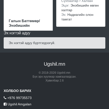
Сүхбаатар
Халзан
Эцэг:
Энэбишийн өвгөн
халтар
Эх:
Надиагийн олон
тамгат
Галын Баттөмөр/
Энэбишийн
Эх нэгтэй адуу
Эх нэгтэй адуу бүртгэгдээгүй.
Ugshil.mn
© 2018-2026 Ugshil.mn
Бүх эрх хуулиар хамгаалагдсан.
Хувилбар 2.6
ХОЛБОО БАРИХ
+976 99735573
Ugshil Amgalan