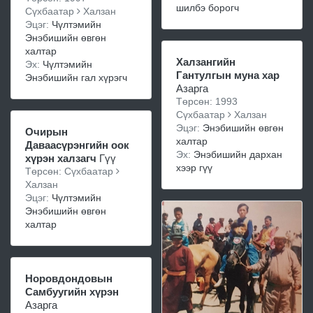
шилбэ борогч
Сүхбаатар
Халзан
Эцэг:
Чүлтэмийн
Энэбишийн өвгөн
халтар
Халзангийн
Эх:
Чүлтэмийн
Гантулгын муна хар
Энэбишийн гал хүрэгч
Азарга
Төрсөн: 1993
Сүхбаатар
Халзан
Эцэг:
Энэбишийн өвгөн
Очирын
халтар
Даваасүрэнгийн оок
Эх:
Энэбишийн дархан
хүрэн халзагч
Гүү
хээр гүү
Төрсөн: Сүхбаатар
Халзан
Эцэг:
Чүлтэмийн
Энэбишийн өвгөн
халтар
Норовдондовын
Самбуугийн хүрэн
Азарга