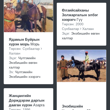
Өлзийсайханы
Золжаргалын элбэг
хээрэгч
Гүү
Төрсөн: 2000
Сүхбаатар
Халзан
Эцэг:
Энэбишийн өвгөн
халтар
Ядамын Буйрын
хүрэн морь
Морь
Төрсөн: Сүхбаатар
Халзан
Эцэг:
Чүлтэмийн
Энэбишийн өвгөн
халтар
Эх:
Чүлтэмийн
Энэбишийн хээрэгч
Жанцангийн
Дорждэрэм даргын
дааган хүрэн
Азарга
Энэбишийн
Төрсөн: 1996