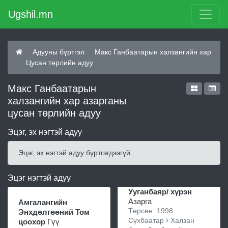
Ugshil.mn
Адууны бүртгэл
Макс Ганбаатарын халзангийн хар
Цусан төрлийн адуу
Макс Ганбаатарын
халзангийн хар азарганы
цусан төрлийн адуу
Эцэг, эх нэгтэй адуу
Эцэг, эх нэгтэй адуу бүртгэгдээгүй.
Эцэг нэгтэй адуу
Ууганбаяр/ хүрэн
Азарга
Амгалангийн
Төрсөн: 1998
Энхдөлгөөний Том
Сүхбаатар
Халзан
цоохор
Гүү