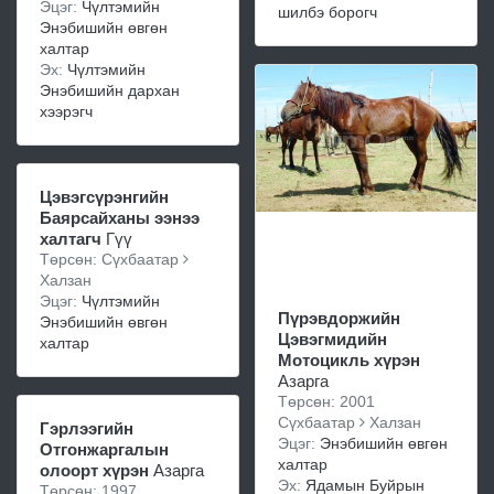
Эцэг:
Чүлтэмийн
шилбэ борогч
Энэбишийн өвгөн
халтар
Эх:
Чүлтэмийн
Энэбишийн дархан
хээрэгч
Цэвэгсүрэнгийн
Баярсайханы ээнээ
халтагч
Гүү
Төрсөн: Сүхбаатар
Халзан
Эцэг:
Чүлтэмийн
Пүрэвдоржийн
Энэбишийн өвгөн
Цэвэгмидийн
халтар
Мотоцикль хүрэн
Азарга
Төрсөн: 2001
Сүхбаатар
Халзан
Гэрлээгийн
Эцэг:
Энэбишийн өвгөн
Отгонжаргалын
халтар
олоорт хүрэн
Азарга
Эх:
Ядамын Буйрын
Төрсөн: 1997