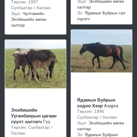
Эцэг:
Энэбишийн өвгөн
Төрсөн: 1997
халтар
Сүхбаатар
Халзан
Эх:
Ядамын Буйрын гал
Эцэг:
Чүлтэмийн
хүрэгч
Энэбишийн өвгөн
халтар
Ядамын Буйрын
содоо Хээр
Азарга
Энэбишийн
Төрсөн: 1996
Ууганбаярын цагаан
Сүхбаатар
Халзан
сүүлт халтагч
Гүү
Эцэг:
Энэбишийн өвгөн
Төрсөн: Сүхбаатар
халтар
Халзан
Эх:
Ядамын Буйрын