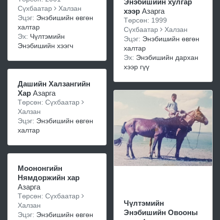
Энэбишийн хулгар
Сүхбаатар
Халзан
хээр
Азарга
Эцэг:
Энэбишийн өвгөн
Төрсөн: 1999
халтар
Сүхбаатар
Халзан
Эх:
Чүлтэмийн
Эцэг:
Энэбишийн өвгөн
Энэбишийн хээгч
халтар
Эх:
Энэбишийн дархан
хээр гүү
Дашийн Халзангийн
Хар
Азарга
Төрсөн: Сүхбаатар
Халзан
Эцэг:
Энэбишийн өвгөн
халтар
Моононгийн
Нямдоржийн хар
Азарга
Төрсөн: Сүхбаатар
Чүлтэмийн
Халзан
Энэбишийн Овооны
Эцэг:
Энэбишийн өвгөн