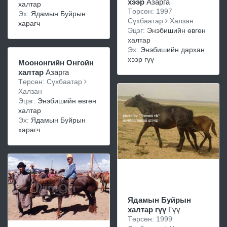
хээр
Азарга
халтар
Төрсөн: 1997
Эх:
Ядамын Буйрын
Сүхбаатар
Халзан
харагч
Эцэг:
Энэбишийн өвгөн
халтар
Эх:
Энэбишийн дархан
хээр гүү
Моононгийн Онгойн
халтар
Азарга
Төрсөн: Сүхбаатар
Халзан
Эцэг:
Энэбишийн өвгөн
халтар
Эх:
Ядамын Буйрын
харагч
Ядамын Буйрын
халтар гүү
Гүү
Төрсөн: 1999