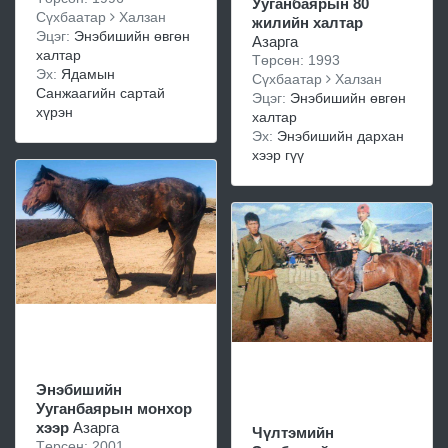
Ууганбаярын 80
Сүхбаатар
Халзан
жилийн халтар
Эцэг:
Энэбишийн өвгөн
Азарга
халтар
Төрсөн: 1993
Эх:
Ядамын
Сүхбаатар
Халзан
Санжаагийн сартай
Эцэг:
Энэбишийн өвгөн
хүрэн
халтар
Эх:
Энэбишийн дархан
хээр гүү
Энэбишийн
Ууганбаярын монхор
хээр
Азарга
Чүлтэмийн
Төрсөн: 2001