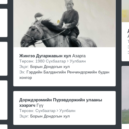
Жингээ Дугаржавын хул
Азарга
Төрсөн: 1980 Сүхбаатар
Уулбаян
Эцэг:
Борын Дондогын хул
Эх:
Гэрдийн Балдангийн Ренчиндоржийн будан
хонгор
Дорждэрэмийн Пүрэвдоржийн улааны
хээрэгч
Гүү
Төрсөн: Сүхбаатар
Уулбаян
Эцэг:
Борын Дондогын хул