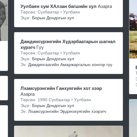
Уулбаян сум ХАлзан багшийн хул
Азарга
Төрсөн: Сүхбаатар
Уулбаян
Эцэг:
Борын Дондогын хул
Дамдинсүрэнгийн Хүдэрбаатарын шагнал
хүрэгч
Гүү
Төрсөн: Сүхбаатар
Уулбаян
Эцэг:
Борын Дондогын хул
Эх:
Дамдингаагийн Амаржаргалын хонгор гүү
Лхамсүрэнгийн Ганхуягийн хот хээр
Азарга
Төрсөн: 1990 Сүхбаатар
Уулбаян
Эцэг:
Борын Дондогын хул
Эх:
Лхамсүрэнгийн Эрдэнэхуягийн хээрэгч