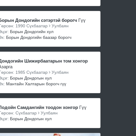
Борын Дондогийн сэтэртэй борогч
Гүү
Төрсөн: 1990 Сүхбаатар
Уулбаян
Эцэг:
Борын Дондогийн хул
Эх:
Борын Дондогийн баазар борогч
Дондогийн Шижирбаатарын том хонгор
Азарга
Төрсөн: 1985 Сүхбаатар
Уулбаян
Эцэг:
Борын Дондогын хул
Эх:
Мантайн Халтарын борогч гүү
Лодойн Самдангийн тоодон хонгор
Гүү
Төрсөн: Сүхбаатар
Уулбаян
Эцэг:
Борын Дондогын хул