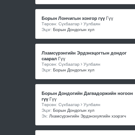
Борын Лончигын хонгор гүү
Гүү
Төрсөн: Сүхбаатар
Уулбаян
Эцэг:
Борын Дондогын хул
Лхамсүрэнгийн Эрдэнэцогтын дондог
саарал
Гүү
Төрсөн: Сүхбаатар
Уулбаян
Эцэг:
Борын Дондогын хул
Борын Дондогийн Дагвадоржийн ногоон
гүү
Гүү
Төрсөн: Сүхбаатар
Уулбаян
Эцэг:
Борын Дондогын хул
Эх:
Лхамсүрэнгийн Эрдэнэхуягийн хээрэгч