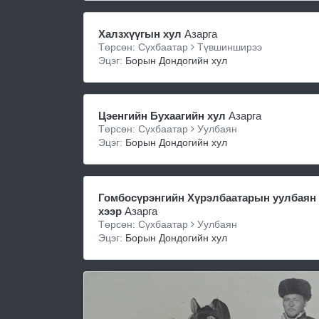
Халзхүүгын хул
Азарга
Төрсөн: Сүхбаатар
Түвшинширээ
Эцэг:
Борын Дондогийн хул
Цэенгийн Бухаагийн хул
Азарга
Төрсөн: Сүхбаатар
Уулбаян
Эцэг:
Борын Дондогийн хул
Гомбосүрэнгийн Хүрэлбаатарын уулбаян
хээр
Азарга
Төрсөн: Сүхбаатар
Уулбаян
Эцэг:
Борын Дондогийн хул