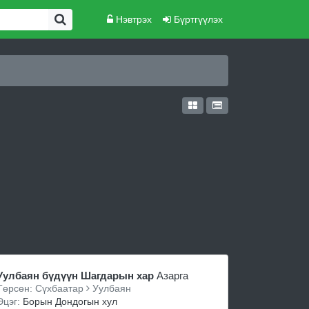
Нэвтрэх
Бүртгүүлэх
Уулбаян бүдүүн Шагдарын хар
Азарга
Төрсөн: Сүхбаатар
Уулбаян
Эцэг:
Борын Дондогын хул