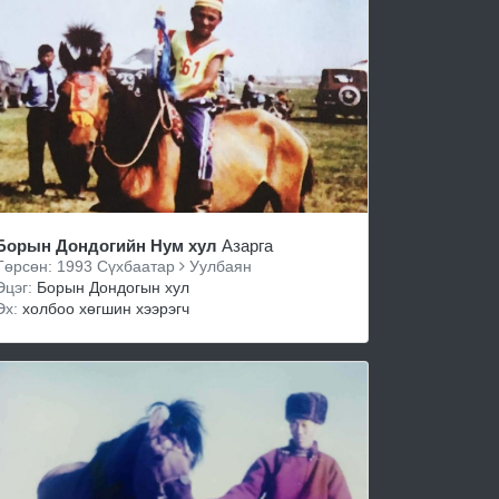
Борын Дондогийн Нум хул
Азарга
Төрсөн: 1993 Сүхбаатар
Уулбаян
Эцэг:
Борын Дондогын хул
Эх:
холбоо хөгшин хээрэгч