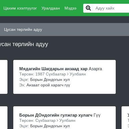
Цахим хээлтүүлэг
Уралдаан
Мэдээ
Цусан төрлийн адуу
усан төрлийн адуу
Мядагийн Шагдарын анзаад хар
Азарга
Төрсөн: 1987 Сүхбаатар
Уулбаян
Эцэг:
Борын Дондогын хул
Эх:
Анзаат орой харагч гүү
Борын ДОндогийн гулжгар хулагч
Гүү
Төрсөн: Сүхбаатар
Уулбаян
Эцэг:
Борын Дондогын хул