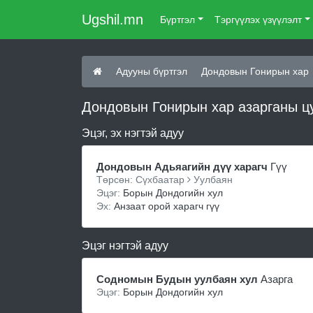
Ugshil.mn
Бүртгэл
Тэргүүлэх үзүүлэлт
Адууны бүртгэл
Дондовын Гонирын хар
Дондовын Гонирын хар азарганы ц
Эцэг, эх нэгтэй адуу
Дондовын Адьяагийн дүү харагч
Гүү
Төрсөн: Сүхбаатар
Уулбаян
Эцэг:
Борын Дондогийн хул
Эх:
Анзаат орой харагч гүү
Эцэг нэгтэй адуу
Содномын Будын уулбаян хул
Азарга
Эцэг:
Борын Дондогийн хул