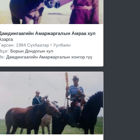
Дамдингаагийн Амаржаргалын Амраа хул
Азарга
Төрсөн: 1984 Сүхбаатар
Уулбаян
Эцэг:
Борын Дондогын хул
Эх:
Дамдингаагийн Амаржаргалын хонгор гүү