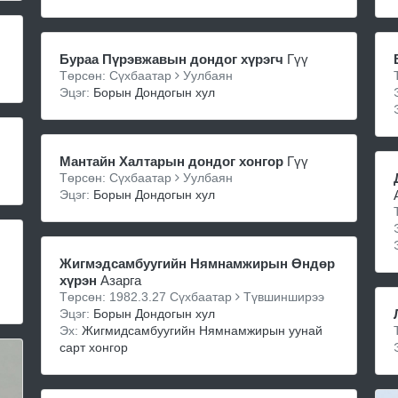
Бураа Пүрэвжавын дондог хүрэгч
Гүү
Төрсөн: Сүхбаатар
Уулбаян
Эцэг:
Борын Дондогын хул
Мантайн Халтарын дондог хонгор
Гүү
Төрсөн: Сүхбаатар
Уулбаян
Эцэг:
Борын Дондогын хул
Жигмэдсамбуугийн Нямнамжирын Өндөр
хүрэн
Азарга
Төрсөн: 1982.3.27 Сүхбаатар
Түвшинширээ
Эцэг:
Борын Дондогын хул
Эх:
Жигмидсамбуугийн Нямнамжирын уунай
сарт хонгор