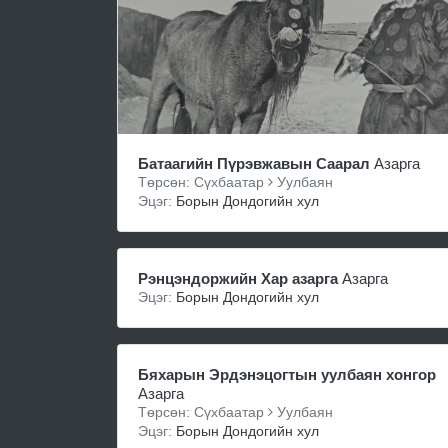
Батаагийн Пүрэвжавын Саарал
Азарга
Төрсөн: Сүхбаатар
Уулбаян
Эцэг:
Борын Дондогийн хул
Рэнцэндоржийн Хар азарга
Азарга
Эцэг:
Борын Дондогийн хул
Бяхарын Эрдэнэцогтын уулбаян хонгор
Азарга
Төрсөн: Сүхбаатар
Уулбаян
Эцэг:
Борын Дондогийн хул