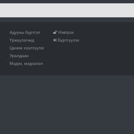
Адууны бүртгэл
Нэвтрэх
Үржүүлэгчид
Бүртгүүлэх
Цахим хээлтүүлэг
Уралдаан
т
Мэдээ, мэдээлэл