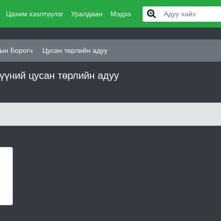
Цахим хээлтүүлэг
Уралдаан
Мэдээ
ын Борогч
Цусан төрлийн адуу
үүний цусан төрлийн адуу