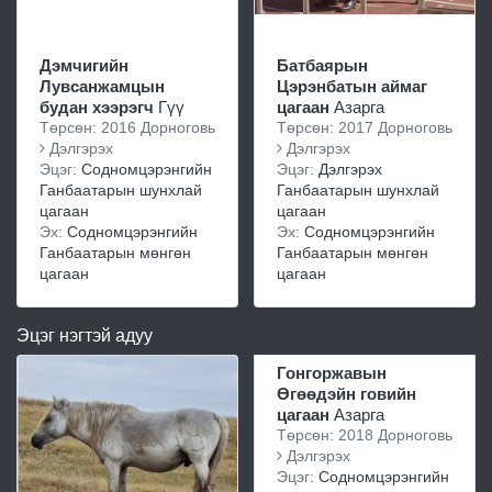
Дэмчигийн
Батбаярын
Лувсанжамцын
Цэрэнбатын аймаг
будан хээрэгч
Гүү
цагаан
Азарга
Төрсөн: 2016 Дорноговь
Төрсөн: 2017 Дорноговь
Дэлгэрэх
Дэлгэрэх
Эцэг:
Содномцэрэнгийн
Эцэг:
Дэлгэрэх
Ганбаатарын шунхлай
Ганбаатарын шунхлай
цагаан
цагаан
Эх:
Содномцэрэнгийн
Эх:
Содномцэрэнгийн
Ганбаатарын мөнгөн
Ганбаатарын мөнгөн
цагаан
цагаан
Эцэг нэгтэй адуу
Гонгоржавын
Өгөөдэйн говийн
цагаан
Азарга
Төрсөн: 2018 Дорноговь
Дэлгэрэх
Эцэг:
Содномцэрэнгийн