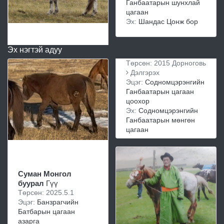
Ганбаатарын шунхлай
цагаан
Эх:
Шандас Цонж бор
Эх нэгтэй адуу
Төрсөн: 2015 Дорноговь
Дэлгэрэх
Эцэг:
Содномцэрэнгийн
Ганбаатарын цагаан
цоохор
Эх:
Содномцэрэнгийн
Ганбаатарын мөнгөн
цагаан
Суман Монгол
буурал
Гүү
Төрсөн: 2025.5.1
Эцэг:
Банзрагчийн
Батбарын цагаан
азарга