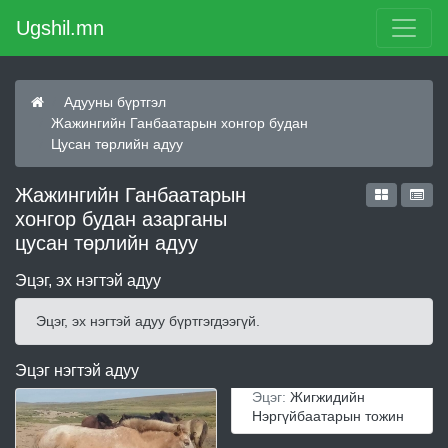
Ugshil.mn
Адууны бүртгэл
Жажингийн Ганбаатарын хонгор будан
Цусан төрлийн адуу
Жажингийн Ганбаатарын
хонгор будан азарганы
цусан төрлийн адуу
Эцэг, эх нэгтэй адуу
Эцэг, эх нэгтэй адуу бүртгэгдээгүй.
Эцэг нэгтэй адуу
Эцэг:
Жигжидийн
Нэргүйбаатарын тожин