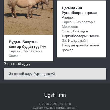
Цэгмидийн
Ууганбаярын цагаан
Азарга
Төрсөн: Сүхбаатар
Мөнххаан
Эцэг:
Жигжидын
Нэргүйбаатарын тожин
Эх:
ИШдоржийн
Будын Баяртын
Намуунгэрэлийн тожин
хонгор будан гүү
Гүү
цоохор
Төрсөн: Сүхбаатар
Халзан
Эх нэгтэй адуу
Эх нэгтэй адуу бүртгэгдээгүй.
Ugshil.mn
© 2018-2026 Ugshil.mn
Бүх эрх хуулиар хамгаалагдсан.