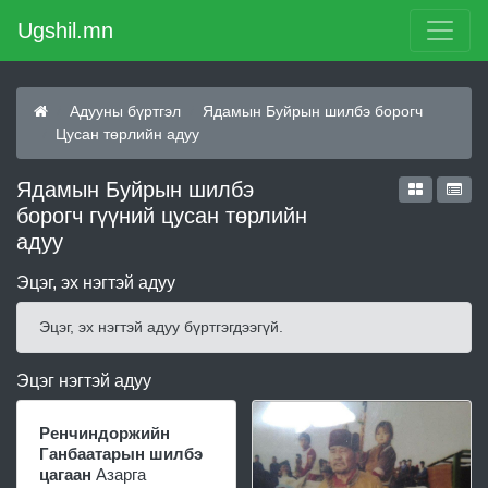
Ugshil.mn
Адууны бүртгэл
Ядамын Буйрын шилбэ борогч
Цусан төрлийн адуу
Ядамын Буйрын шилбэ
борогч гүүний цусан төрлийн
адуу
Эцэг, эх нэгтэй адуу
Эцэг, эх нэгтэй адуу бүртгэгдээгүй.
Эцэг нэгтэй адуу
Ренчиндоржийн
Ганбаатарын шилбэ
цагаан
Азарга