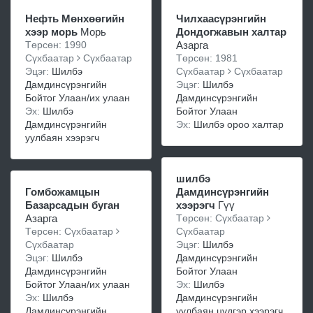
Нефть Мөнхөөгийн
Чилхаасүрэнгийн
хээр морь
Морь
Дондогжавын халтар
Төрсөн: 1990
Азарга
Сүхбаатар
Сүхбаатар
Төрсөн: 1981
Эцэг:
Шилбэ
Сүхбаатар
Сүхбаатар
Дамдинсүрэнгийн
Эцэг:
Шилбэ
Бойтог Улаан/их улаан
Дамдинсүрэнгийн
Эх:
Шилбэ
Бойтог Улаан
Дамдинсүрэнгийн
Эх:
Шилбэ ороо халтар
уулбаян хээрэгч
шилбэ
Гомбожамцын
Дамдинсүрэнгийн
Базарсадын буган
хээрэгч
Гүү
Азарга
Төрсөн: Сүхбаатар
Төрсөн: Сүхбаатар
Сүхбаатар
Сүхбаатар
Эцэг:
Шилбэ
Эцэг:
Шилбэ
Дамдинсүрэнгийн
Дамдинсүрэнгийн
Бойтог Улаан
Бойтог Улаан/их улаан
Эх:
Шилбэ
Эх:
Шилбэ
Дамдинсүрэнгийн
Дамдинсүрэнгийн
уулбаян цүдгэр хээрэгч