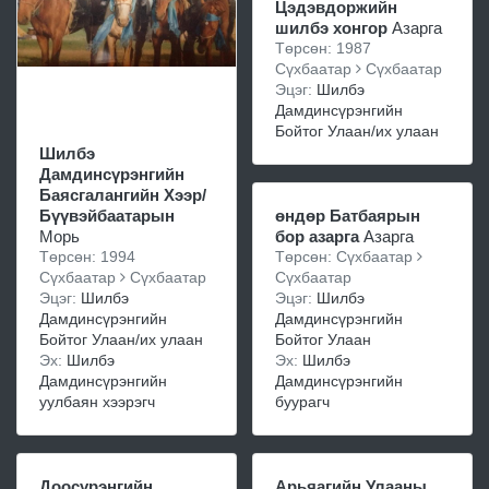
Цэдэвдоржийн
шилбэ хонгор
Азарга
Төрсөн: 1987
Сүхбаатар
Сүхбаатар
Эцэг:
Шилбэ
Дамдинсүрэнгийн
Бойтог Улаан/их улаан
Шилбэ
Дамдинсүрэнгийн
Баясгалангийн Хээр/
Бүүвэйбаатарын
өндөр Батбаярын
Морь
бор азарга
Азарга
Төрсөн: 1994
Төрсөн: Сүхбаатар
Сүхбаатар
Сүхбаатар
Сүхбаатар
Эцэг:
Шилбэ
Эцэг:
Шилбэ
Дамдинсүрэнгийн
Дамдинсүрэнгийн
Бойтог Улаан/их улаан
Бойтог Улаан
Эх:
Шилбэ
Эх:
Шилбэ
Дамдинсүрэнгийн
Дамдинсүрэнгийн
уулбаян хээрэгч
буурагч
Доосүрэнгийн
Арьяагийн Улааны