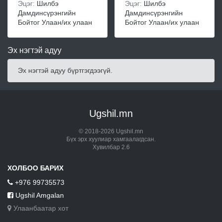
Эцэг:
Шилбэ
Эцэг:
Шилбэ
Дамдинсүрэнгийн
Дамдинсүрэнгийн
Бойтог Улаан/их улаан
Бойтог Улаан/их улаан
Эх нэгтэй адуу
Эх нэгтэй адуу бүртгэгдээгүй.
Ugshil.mn
© 2018-2026 Ugshil.mn
Бүх эрх хуулиар хамгаалагдсан.
Хувилбар 2.6
ХОЛБОО БАРИХ
+976 99735573
Ugshil Amgalan
Улаанбаатар хот