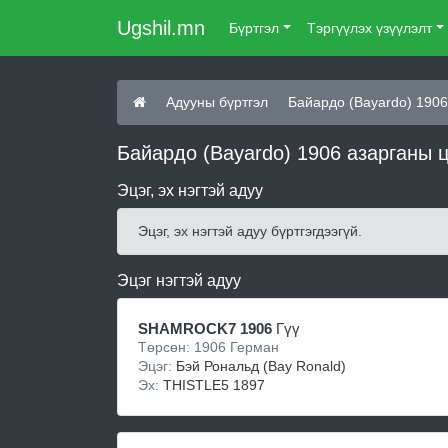
Ugshil.mn
Бүртгэл
Тэргүүлэх үзүүлэлт
Адууны бүртгэл
Бaйaрдо (Bayardo) 1906
Бaйaрдо (Bayardo) 1906 азарганы 
Эцэг, эх нэгтэй адуу
Эцэг, эх нэгтэй адуу бүртгэгдээгүй.
Эцэг нэгтэй адуу
SHAMROCK7 1906
Гүү
Төрсөн: 1906 Герман
Эцэг:
Бэй Рональд (Bay Ronald)
Эх:
THISTLE5 1897