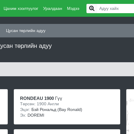
Цахим хээлтүүлэг
Уралдаан
Мэдээ
Цусан төрлийн адуу
цусан төрлийн адуу
RONDEAU 1900
Гүү
Төрсөн: 1900 Англи
Эцэг:
Бэй Рональд (Bay Ronald)
Эх:
DOREMI