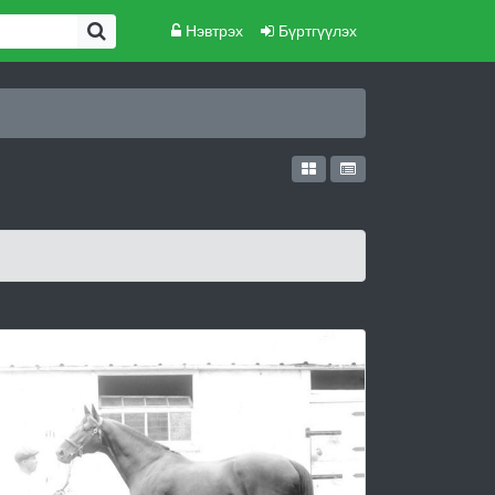
Нэвтрэх
Бүртгүүлэх