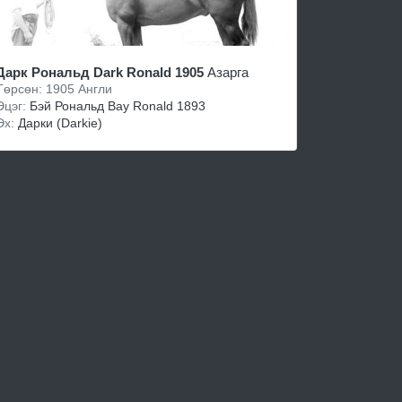
Дарк Рональд Dark Ronald 1905
Азарга
Төрсөн: 1905 Англи
Эцэг:
Бэй Рональд Bay Ronald 1893
Эх:
Дaрки (Darkie)