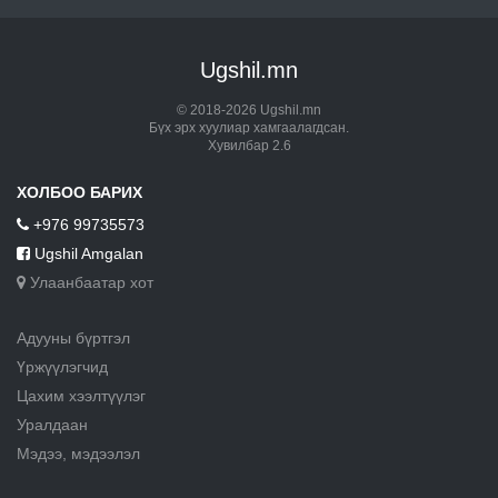
Ugshil.mn
© 2018-2026 Ugshil.mn
Бүх эрх хуулиар хамгаалагдсан.
Хувилбар 2.6
ХОЛБОО БАРИХ
+976 99735573
Ugshil Amgalan
Улаанбаатар хот
Адууны бүртгэл
Үржүүлэгчид
Цахим хээлтүүлэг
Уралдаан
Мэдээ, мэдээлэл