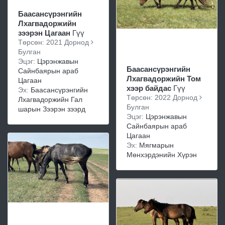
Баасансүрэнгийн
Лхагвадоржийн
зээрэн Цагаан
Гүү
Төрсөн: 2021 Дорнод
Булган
Эцэг:
Цэрэнжавын
Баасансүрэнгийн
Сайнбаярын араб
Лхагвадоржийн Том
Цагаан
хээр байдас
Гүү
Эх:
Баасансүрэнгийн
Төрсөн: 2022 Дорнод
Лхагвадоржийн Гал
Булган
шарын Зээрэн зээрд
Эцэг:
Цэрэнжавын
Сайнбаярын араб
Цагаан
Эх:
Мягмарын
Мөнхэрдэнийн Хүрэн