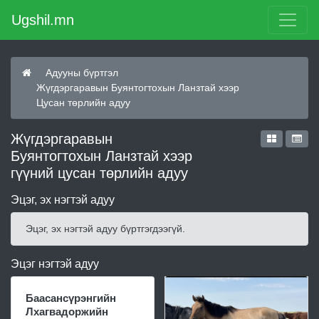
Ugshil.mn
Адууны бүртгэл
Жүгдэргаравын Буянтогтохын Ланзтай хээр
Цусан төрлийн адуу
Жүгдэргаравын
Буянтогтохын Ланзтай хээр
гүүний цусан төрлийн адуу
Эцэг, эх нэгтэй адуу
Эцэг, эх нэгтэй адуу бүртгэгдээгүй.
Эцэг нэгтэй адуу
Баасансүрэнгийн
Лхагвадоржийн