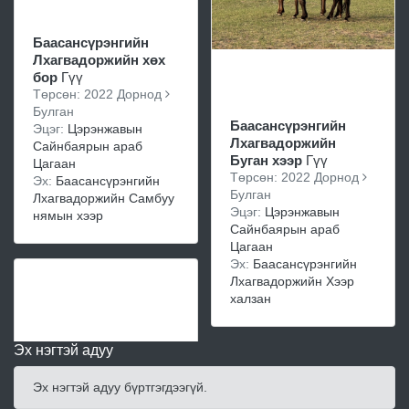
Баасансүрэнгийн
Лхагвадоржийн хөх
бор
Гүү
Төрсөн: 2022 Дорнод
Булган
Баасансүрэнгийн
Эцэг:
Цэрэнжавын
Лхагвадоржийн
Сайнбаярын араб
Буган хээр
Гүү
Цагаан
Төрсөн: 2022 Дорнод
Эх:
Баасансүрэнгийн
Булган
Лхагвадоржийн Самбуу
Эцэг:
Цэрэнжавын
нямын хээр
Сайнбаярын араб
Цагаан
Эх:
Баасансүрэнгийн
Лхагвадоржийн Хээр
халзан
Эх нэгтэй адуу
Эх нэгтэй адуу бүртгэгдээгүй.