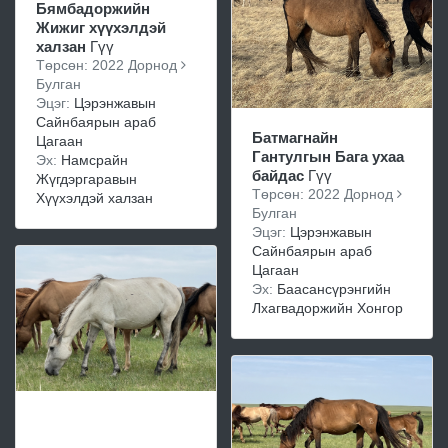
Бямбадоржийн
Жижиг хүүхэлдэй
халзан
Гүү
Төрсөн: 2022 Дорнод
Булган
Эцэг:
Цэрэнжавын
Сайнбаярын араб
Батмагнайн
Цагаан
Гантулгын Бага ухаа
Эх:
Намсрайн
байдас
Гүү
Жүгдэргаравын
Төрсөн: 2022 Дорнод
Хүүхэлдэй халзан
Булган
Эцэг:
Цэрэнжавын
Сайнбаярын араб
Цагаан
Эх:
Баасансүрэнгийн
Лхагвадоржийн Хонгор