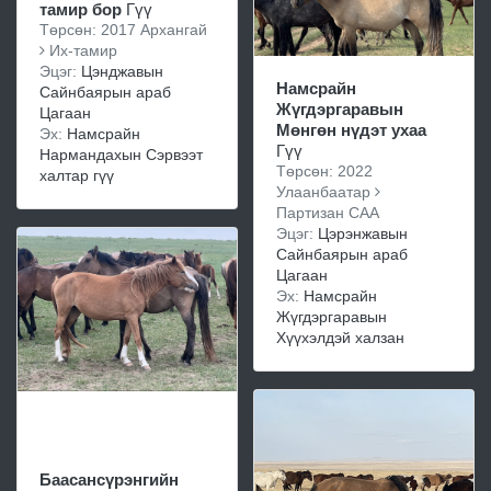
тамир бор
Гүү
Төрсөн: 2017 Архангай
Их-тамир
Эцэг:
Цэнджавын
Намсрайн
Сайнбаярын араб
Жүгдэргаравын
Цагаан
Мөнгөн нүдэт ухаа
Эх:
Намсрайн
Гүү
Нармандахын Сэрвээт
Төрсөн: 2022
халтар гүү
Улаанбаатар
Партизан САА
Эцэг:
Цэрэнжавын
Сайнбаярын араб
Цагаан
Эх:
Намсрайн
Жүгдэргаравын
Хүүхэлдэй халзан
Баасансүрэнгийн