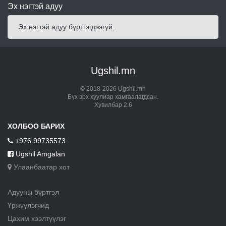
Эх нэгтэй адуу
Эх нэгтэй адуу бүртгэгдээгүй.
Ugshil.mn
© 2018-2026 Ugshil.mn
Бүх эрх хуулиар хамгаалагдсан.
Хувилбар 2.6
ХОЛБОО БАРИХ
+976 99735573
Ugshil Amgalan
Улаанбаатар хот
Адууны бүртгэл
Үржүүлэгчид
Цахим хээлтүүлэг