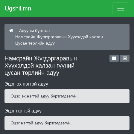
Ugshil.mn
Адууны бүртгэл
Намсрайн Жүгдэргаравын Хүүхэлдэй халзан
Цусан төрлийн адуу
Намсрайн Жүгдэргаравын
Хүүхэлдэй халзан гүүний
цусан төрлийн адуу
Эцэг, эх нэгтэй адуу
Эцэг, эх нэгтэй адуу бүртгэгдээгүй.
Эцэг нэгтэй адуу
Эцэг нэгтэй адуу бүртгэгдээгүй.