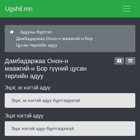
Ugshil.mn
Адууны бүртгэл
Дамбадаржаа Онон-н маажгий-н Бор
Цусан төрлийн адуу
Дамбадаржаа Онон-н
маажгий-н Бор гүүний цусан
төрлийн адуу
Эцэг, эх нэгтэй адуу
Эцэг, эх нэгтэй адуу бүртгэгдээгүй.
Эцэг нэгтэй адуу
Эцэг нэгтэй адуу бүртгэгдээгүй.