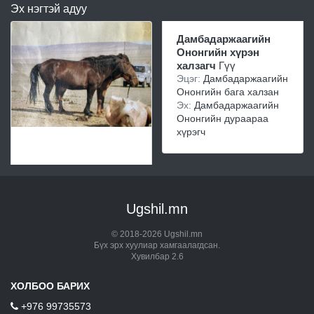
Эх нэгтэй адуу
Дамбадаржаагийн
Ононгийн хүрэн
халзагч
Гүү
Эцэг:
Дамбадаржаагийн
Ононгийн бага халзан
Эх:
Дамбадаржаагийн
Ононгийн дураараа
хүрэгч
Ugshil.mn
© 2018-2026 Ugshil.mn
Бүх эрх хуулиар хамгаалагдсан.
Хувилбар 2.6
ХОЛБОО БАРИХ
+976 99735573