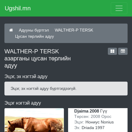
Ugshil.mn
Адууны бүртгэл
WALTHER-P TERSK
Цусан төрлийн адуу
WALTHER-P TERSK
азарганы цусан төрлийн
адуу
Эцэг, эх нэгтэй адуу
Эцэг, эх нэгтэй адуу бүртгэгдээгүй.
Эцэг нэгтэй адуу
Djaima 2008
Гүү
Төрсөн: 2008 Орос
Эцэг:
Нониус Nonius
Эх:
Driada 1997