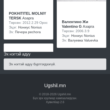
POKHITITEL MOLNIY
TERSK
Азарга
Валентино Жи
Төрсөн: 2012.2.29 Орос
Valentino G
Азарга
Эцэг:
Нониус Nonius
Төрсөн: 2006.3.9
Эх:
Печора pechora
Эцэг:
Нониус Nonius
Эх:
Валуевка Valuevka
Эх нэгтэй адуу
Эх нэгтэй адуу бүртгэгдээгүй.
Ugshil.mn
© 2018-2026 Ugshil.mn
Бүх эрх хуулиар хамгаалагдсан.
Хувилбар 2.6