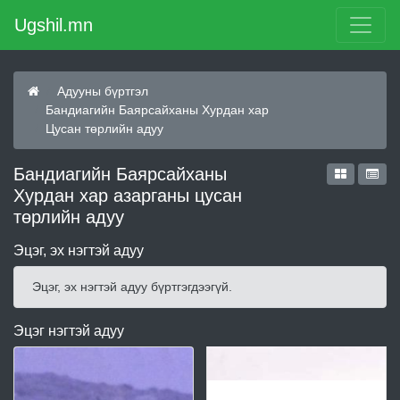
Ugshil.mn
Адууны бүртгэл
Бандиагийн Баярсайханы Хурдан хар
Цусан төрлийн адуу
Бандиагийн Баярсайханы
Хурдан хар азарганы цусан
төрлийн адуу
Эцэг, эх нэгтэй адуу
Эцэг, эх нэгтэй адуу бүртгэгдээгүй.
Эцэг нэгтэй адуу