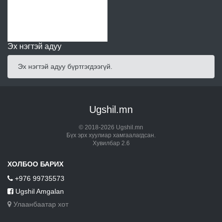
Эх нэгтэй адуу
Эх нэгтэй адуу бүртгэгдээгүй.
Ugshil.mn
© 2018-2026 Ugshil.mn
Бүх эрх хуулиар хамгаалагдсан.
Хувилбар 2.6
ХОЛБОО БАРИХ
+976 99735573
Ugshil Amgalan
Улаанбаатар хот