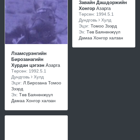
Завайн Дашдоржийн
Хонгор
Азарга
Төрсөн: 1994.5.1
Дундговь
Хулд
Эцэг:
Томоо Зээрд
Эх:
Төв Баянөнжүүл
Дамаа Хонгор халзан
Лхамсүрэнгийн
Бирозанагийн
Хурдан цэгээн
Азарга
Төрсөн: 1992.5.1
Дундговь
Хулд
Эцэг:
Л.Бирозана Томоо
Зээрд
Эх:
Төв Баянөнжүүл
Дамаа Хонгор халзан