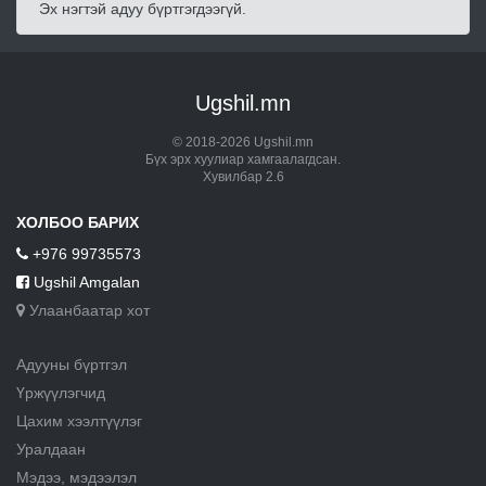
Эх нэгтэй адуу бүртгэгдээгүй.
Ugshil.mn
© 2018-2026 Ugshil.mn
Бүх эрх хуулиар хамгаалагдсан.
Хувилбар 2.6
ХОЛБОО БАРИХ
+976 99735573
Ugshil Amgalan
Улаанбаатар хот
Адууны бүртгэл
Үржүүлэгчид
Цахим хээлтүүлэг
Уралдаан
Мэдээ, мэдээлэл