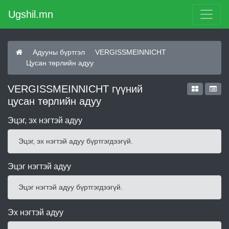
Ugshil.mn
Адууны бүртгэл
VERGISSMEINNICHT
Цусан төрлийн адуу
VERGISSMEINNICHT гүүний
цусан төрлийн адуу
Эцэг, эх нэгтэй адуу
Эцэг, эх нэгтэй адуу бүртгэгдээгүй.
Эцэг нэгтэй адуу
Эцэг нэгтэй адуу бүртгэгдээгүй.
Эх нэгтэй адуу