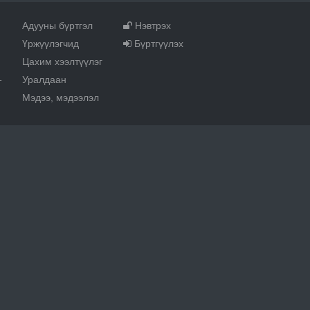
Адууны бүртгэл
Нэвтрэх
Үржүүлэгчид
Бүртгүүлэх
Цахим хээлтүүлэг
Уралдаан
т
Мэдээ, мэдээлэл