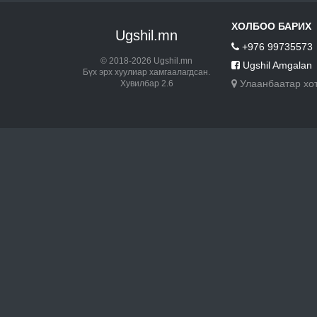
ХОЛБОО БАРИХ
Ugshil.mn
+976 99735573
© 2018-2026 Ugshil.mn
Ugshil Amgalan
Бүх эрх хуулиар хамгаалагдсан.
Улаанбаатар хо
Хувилбар 2.6