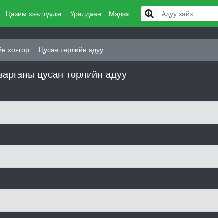
Цахим хээлтүүлэг
Уралдаан
Мэдээ
йн хонгор
Цусан төрлийн адуу
зарганы цусан төрлийн адуу