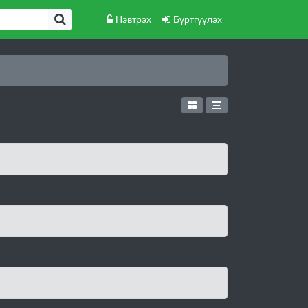
Нэвтрэх
Бүртгүүлэх