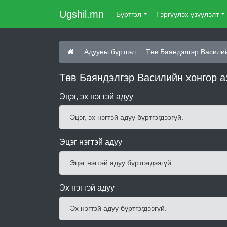
Ugshil.mn
Бүртгэл
Тэргүүлэх үзүүлэлт
Адууны бүртгэл
Төв Баяндэлгэр Васили
Төв Баяндэлгэр Василийн хонгор а
Эцэг, эх нэгтэй адуу
Эцэг, эх нэгтэй адуу бүртгэгдээгүй.
Эцэг нэгтэй адуу
Эцэг нэгтэй адуу бүртгэгдээгүй.
Эх нэгтэй адуу
Эх нэгтэй адуу бүртгэгдээгүй.