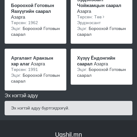
Бороохой Готовын
Чойжамцын саарал
Яахүүгийн саарал
Азарга
Азарга
Төрсөн: Төв
Төрсөн: 1962
Эрдэнэсант
Эцэг:
Бороохой Готовын
Эцэг:
Бороохой Готовын
саарал
саарал
Аргалант Аранзын
Хүзүү Ёндонгийн
хар алаг
Азарга
саарал
Азарга
Төрсөн: 1991
Эцэг:
Бороохой Готовын
Эцэг:
Бороохой Готовын
саарал
саарал
Эх нэгтэй адуу
Эх нэгтэй адуу бүртгэгдээгүй.
Ugshil.mn