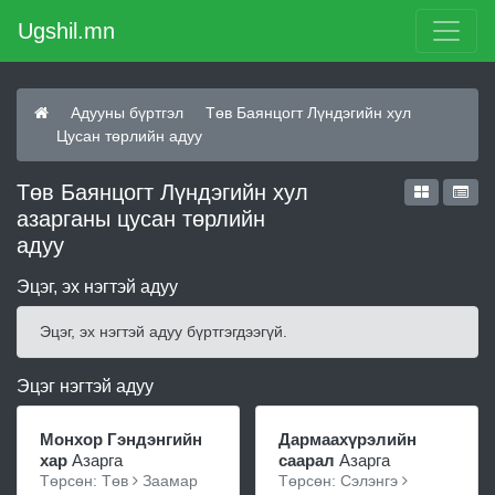
Ugshil.mn
Адууны бүртгэл
Төв Баянцогт Лүндэгийн хул
Цусан төрлийн адуу
Төв Баянцогт Лүндэгийн хул
азарганы цусан төрлийн
адуу
Эцэг, эх нэгтэй адуу
Эцэг, эх нэгтэй адуу бүртгэгдээгүй.
Эцэг нэгтэй адуу
Монхор Гэндэнгийн
Дармаахүрэлийн
хар
Азарга
саарал
Азарга
Төрсөн: Төв
Заамар
Төрсөн: Сэлэнгэ