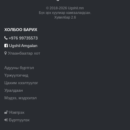
© 2018-2026 Ugshil.mn
Бүх эрх хуулиар хамгаалагдсан.
Хувилбар 2.6
ХОЛБОО БАРИХ
+976 99735573
Ugshil Amgalan
Улаанбаатар хот
Адууны бүртгэл
Үржүүлэгчид
Цахим хээлтүүлэг
Уралдаан
Мэдээ, мэдээлэл
Нэвтрэх
Бүртгүүлэх