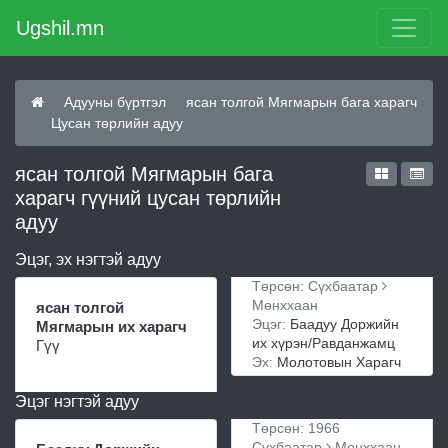
Ugshil.mn
Адууны бүртгэл
ясан толгой Мягмарын бага харагч
Цусан төрлийн адуу
ясан толгой Мягмарын бага
харагч гүүний цусан төрлийн
адуу
Эцэг, эх нэгтэй адуу
Төрсөн: Сүхбаатар
Мөнххаан
ясан толгой
Эцэг:
Баадуу Доржийн
Мягмарын их харагч
их хүрэн/Равданжамц
Гүү
Эх:
Молотовын Харагч
гүү 1
Эцэг нэгтэй адуу
Төрсөн: 1966
Сүхбаатар
Мөнххаан