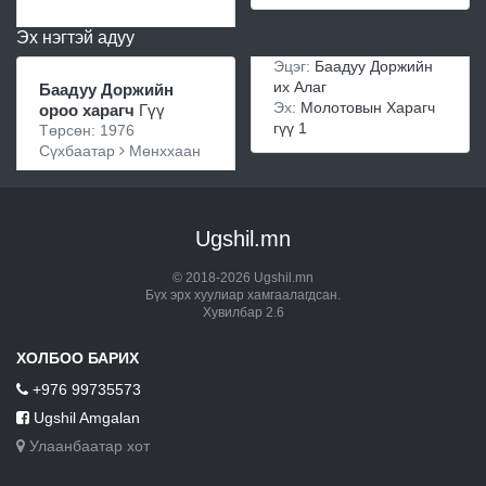
Эх нэгтэй адуу
Эцэг:
Баадуу Доржийн
их Алаг
Баадуу Доржийн
Эх:
Молотовын Харагч
ороо харагч
Гүү
гүү 1
Төрсөн: 1976
Сүхбаатар
Мөнххаан
Ugshil.mn
© 2018-2026 Ugshil.mn
Бүх эрх хуулиар хамгаалагдсан.
Хувилбар 2.6
ХОЛБОО БАРИХ
+976 99735573
Ugshil Amgalan
Улаанбаатар хот