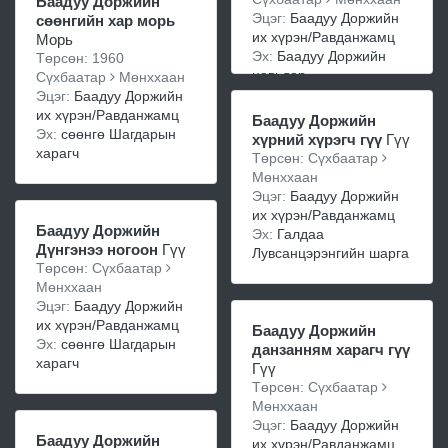
Баадуу Доржийн
Эцэг:
Баадуу Доржийн
сөөнгийн хар морь
их хүрэн/Равданжамц
Морь
Эх:
Баадуу Доржийн
Төрсөн: 1960
цавьдар
Сүхбаатар
Мөнххаан
Эцэг:
Баадуу Доржийн
их хүрэн/Равданжамц
Баадуу Доржийн
Эх:
сөөнгө Шагдарын
хүрний хүрэгч гүү
Гүү
харагч
Төрсөн: Сүхбаатар
Мөнххаан
Эцэг:
Баадуу Доржийн
их хүрэн/Равданжамц
Баадуу Доржийн
Эх:
Галдаа
Дүнгэнээ ногоон
Гүү
Лувсанцэрэнгийн шарга
Төрсөн: Сүхбаатар
Мөнххаан
Эцэг:
Баадуу Доржийн
их хүрэн/Равданжамц
Баадуу Доржийн
Эх:
сөөнгө Шагдарын
данзанням харагч гүү
харагч
Гүү
Төрсөн: Сүхбаатар
Мөнххаан
Эцэг:
Баадуу Доржийн
Баадуу Доржийн
их хүрэн/Равданжамц