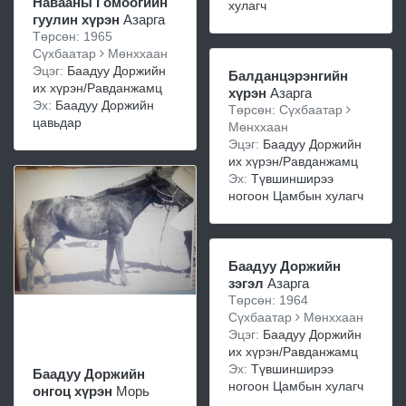
Навааны Гомоогийн
хулагч
гуулин хүрэн
Азарга
Төрсөн: 1965
Сүхбаатар
Мөнххаан
Эцэг:
Баадуу Доржийн
Балданцэрэнгийн
их хүрэн/Равданжамц
хүрэн
Азарга
Эх:
Баадуу Доржийн
Төрсөн: Сүхбаатар
цавьдар
Мөнххаан
Эцэг:
Баадуу Доржийн
их хүрэн/Равданжамц
Эх:
Түвшинширээ
ногоон Цамбын хулагч
Баадуу Доржийн
зэгэл
Азарга
Төрсөн: 1964
Сүхбаатар
Мөнххаан
Эцэг:
Баадуу Доржийн
их хүрэн/Равданжамц
Эх:
Түвшинширээ
Баадуу Доржийн
ногоон Цамбын хулагч
онгоц хүрэн
Морь