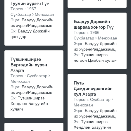
Гуулин хүрэгч
Гүү
Төрсөн: 1967
Сүхбаатар
Мөнххаан
Эцэг:
Баадуу Доржийн
Баадуу Доржийн
их хүрэн/Равданжамц
шарваа хонгор
Гүү
Эх:
Баадуу Доржийн
Төрсөн: 1966
цавьдар
Сүхбаатар
Мөнххаан
Эцэг:
Баадуу Доржийн
их хүрэн/Равданжамц
Эх:
Түвшинширээ
Түвшинширээ
ногоон Цамбын хулагч
Бүргэдийн хүрэн
Азарга
Төрсөн: Сүхбаатар
Мөнххаан
Путь
Эцэг:
Баадуу Доржийн
Дамдинсүрэнгийн
их хүрэн/Равданжамц
хул
Азарга
Эх:
Түвшинширээ
Төрсөн: Сүхбаатар
Хөндлөн Бавуугийн
Мөнххаан
хулагч
Эцэг:
Баадуу Доржийн
их хүрэн/Равданжамц
Эх:
Түвшинширээ
Хөндлөн Бавуугийн