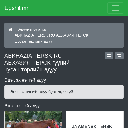
Ugshil.mn
Адууны бүртгэл
ABKHAZIA TERSK RU АБХАЗИЯ ТЕРСК
Цусан төрлийн адуу
ABKHAZIA TERSK RU
АБХАЗИЯ ТЕРСК гүүний
цусан төрлийн адуу
Эцэг, эх нэгтэй адуу
Эцэг, эх нэгтэй адуу бүртгэгдээгүй.
Эцэг нэгтэй адуу
ZNAMENSK TERSK