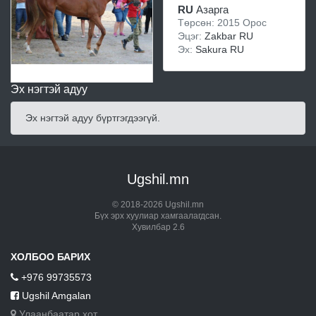
RU
Азарга
Төрсөн: 2015 Орос
Эцэг:
Zakbar RU
Эх:
Sakura RU
Эх нэгтэй адуу
Эх нэгтэй адуу бүртгэгдээгүй.
Ugshil.mn
© 2018-2026 Ugshil.mn
Бүх эрх хуулиар хамгаалагдсан.
Хувилбар 2.6
ХОЛБОО БАРИХ
+976 99735573
Ugshil Amgalan
Улаанбаатар хот