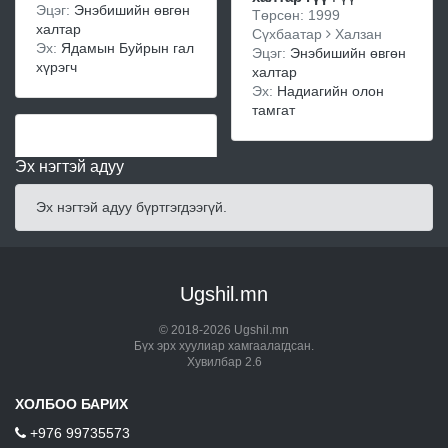
Эцэг:
Энэбишийн өвгөн
Төрсөн: 1999
халтар
Сүхбаатар
Халзан
Эх:
Ядамын Буйрын гал
Эцэг:
Энэбишийн өвгөн
хүрэгч
халтар
Эх:
Надиагийн олон
тамгат
Эх нэгтэй адуу
Эх нэгтэй адуу бүртгэгдээгүй.
Ugshil.mn
© 2018-2026 Ugshil.mn
Бүх эрх хуулиар хамгаалагдсан.
Хувилбар 2.6
ХОЛБОО БАРИХ
+976 99735573