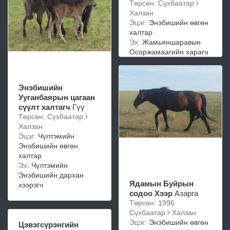
Төрсөн: Сүхбаатар
Халзан
Эцэг:
Энэбишийн өвгөн
халтар
Эх:
Жамьяншаравын
Осоржамаагийн харагч
Энэбишийн
Ууганбаярын цагаан
сүүлт халтагч
Гүү
Төрсөн: Сүхбаатар
Халзан
Эцэг:
Чүлтэмийн
Энэбишийн өвгөн
халтар
Эх:
Чүлтэмийн
Энэбишийн дархан
Ядамын Буйрын
хээрэгч
содоо Хээр
Азарга
Төрсөн: 1996
Сүхбаатар
Халзан
Эцэг:
Энэбишийн өвгөн
Цэвэгсүрэнгийн