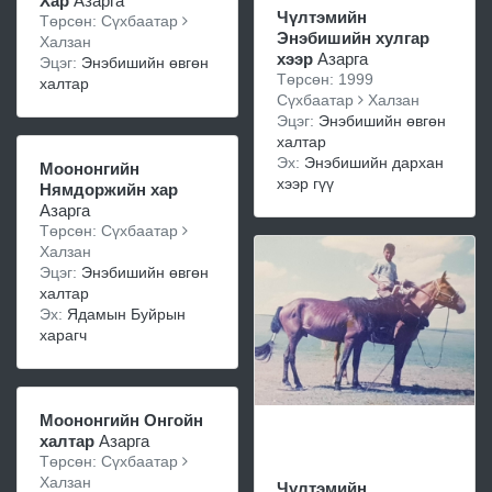
Хар
Азарга
Чүлтэмийн
Төрсөн: Сүхбаатар
Энэбишийн хулгар
Халзан
хээр
Азарга
Эцэг:
Энэбишийн өвгөн
Төрсөн: 1999
халтар
Сүхбаатар
Халзан
Эцэг:
Энэбишийн өвгөн
халтар
Эх:
Энэбишийн дархан
Моононгийн
хээр гүү
Нямдоржийн хар
Азарга
Төрсөн: Сүхбаатар
Халзан
Эцэг:
Энэбишийн өвгөн
халтар
Эх:
Ядамын Буйрын
харагч
Моононгийн Онгойн
халтар
Азарга
Төрсөн: Сүхбаатар
Халзан
Чүлтэмийн