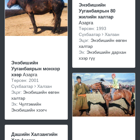
Энэбишийн
Ууганбаярын 80
жилийн халтар
Азарга
Төрсөн: 1993
Сүхбаатар
Халзан
Эцэг:
Энэбишийн өвгөн
халтар
Эх:
Энэбишийн дархан
хээр гүү
Энэбишийн
Ууганбаярын монхор
хээр
Азарга
Төрсөн: 2001
Сүхбаатар
Халзан
Эцэг:
Энэбишийн өвгөн
халтар
Эх:
Чүлтэмийн
Энэбишийн хээгч
Дашийн Халзангийн