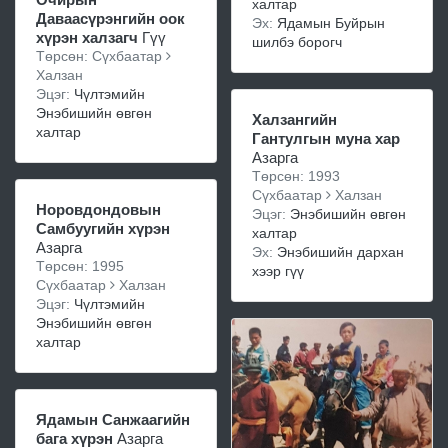
халтар
Даваасүрэнгийн оок
Эх:
Ядамын Буйрын
хүрэн халзагч
Гүү
шилбэ борогч
Төрсөн: Сүхбаатар
Халзан
Эцэг:
Чүлтэмийн
Энэбишийн өвгөн
Халзангийн
халтар
Гантулгын муна хар
Азарга
Төрсөн: 1993
Сүхбаатар
Халзан
Норовдондовын
Эцэг:
Энэбишийн өвгөн
Самбуугийн хүрэн
халтар
Азарга
Эх:
Энэбишийн дархан
Төрсөн: 1995
хээр гүү
Сүхбаатар
Халзан
Эцэг:
Чүлтэмийн
Энэбишийн өвгөн
халтар
Ядамын Санжаагийн
бага хүрэн
Азарга