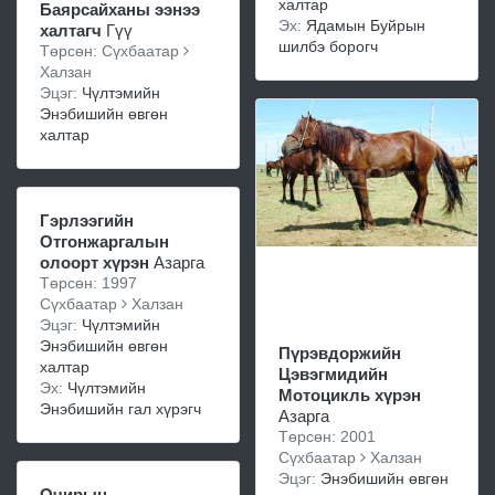
халтар
Баярсайханы ээнээ
Эх:
Ядамын Буйрын
халтагч
Гүү
шилбэ борогч
Төрсөн: Сүхбаатар
Халзан
Эцэг:
Чүлтэмийн
Энэбишийн өвгөн
халтар
Гэрлээгийн
Отгонжаргалын
олоорт хүрэн
Азарга
Төрсөн: 1997
Сүхбаатар
Халзан
Эцэг:
Чүлтэмийн
Энэбишийн өвгөн
Пүрэвдоржийн
халтар
Цэвэгмидийн
Эх:
Чүлтэмийн
Мотоцикль хүрэн
Энэбишийн гал хүрэгч
Азарга
Төрсөн: 2001
Сүхбаатар
Халзан
Эцэг:
Энэбишийн өвгөн
Очирын