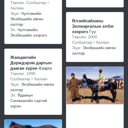
Төрсөн: Сүхбаатар
Халзан
Эцэг:
Чүлтэмийн
Энэбишийн өвгөн
Өлзийсайханы
халтар
Золжаргалын элбэг
Эх:
Чүлтэмийн
хээрэгч
Гүү
Энэбишийн хээрэгч
Төрсөн: 2000
Сүхбаатар
Халзан
Эцэг:
Энэбишийн өвгөн
халтар
Жанцангийн
Дорждэрэм даргын
дааган хүрэн
Азарга
Төрсөн: 1996
Сүхбаатар
Халзан
Эцэг:
Энэбишийн өвгөн
халтар
Эх:
Ядамын
Санжаагийн сартай
хүрэн