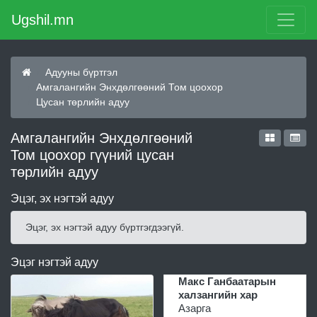
Ugshil.mn
Адууны бүртгэл
Амгалангийн Энхдөлгөөний Том цоохор
Цусан төрлийн адуу
Амгалангийн Энхдөлгөөний
Том цоохор гүүний цусан
төрлийн адуу
Эцэг, эх нэгтэй адуу
Эцэг, эх нэгтэй адуу бүртгэгдээгүй.
Эцэг нэгтэй адуу
Макс Ганбаатарын
халзангийн хар
Азарга