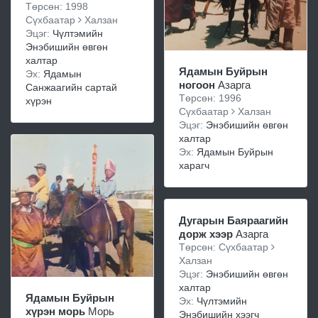
Төрсөн: 1998
Сүхбаатар
Халзан
Эцэг:
Чүлтэмийн
Энэбишийн өвгөн
халтар
Ядамын Буйрын
Эх:
Ядамын
ногоон
Азарга
Санжаагийн сартай
Төрсөн: 1996
хүрэн
Сүхбаатар
Халзан
Эцэг:
Энэбишийн өвгөн
халтар
Эх:
Ядамын Буйрын
харагч
Дугарын Баяраагийн
дорж хээр
Азарга
Төрсөн: Сүхбаатар
Халзан
Эцэг:
Энэбишийн өвгөн
халтар
Ядамын Буйрын
Эх:
Чүлтэмийн
хүрэн морь
Морь
Энэбишийн хээгч