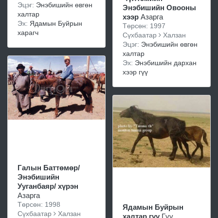
Эцэг:
Энэбишийн өвгөн
Энэбишийн Овооны
халтар
хээр
Азарга
Эх:
Ядамын Буйрын
Төрсөн: 1997
харагч
Сүхбаатар
Халзан
Эцэг:
Энэбишийн өвгөн
халтар
Эх:
Энэбишийн дархан
хээр гүү
Галын Баттөмөр/
Энэбишийн
Ууганбаяр/ хүрэн
Азарга
Төрсөн: 1998
Ядамын Буйрын
Сүхбаатар
Халзан
халтар гүү
Гүү