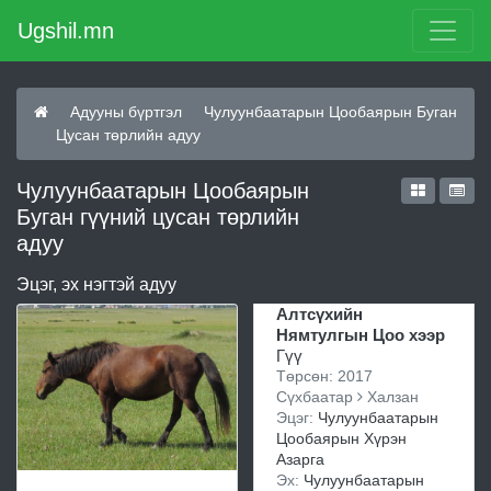
Ugshil.mn
Адууны бүртгэл
Чулуунбаатарын Цообаярын Буган
Цусан төрлийн адуу
Чулуунбаатарын Цообаярын
Буган гүүний цусан төрлийн
адуу
Эцэг, эх нэгтэй адуу
Алтсүхийн
Нямтулгын Цоо хээр
Гүү
Төрсөн: 2017
Сүхбаатар
Халзан
Эцэг:
Чулуунбаатарын
Цообаярын Хүрэн
Азарга
Эх:
Чулуунбаатарын