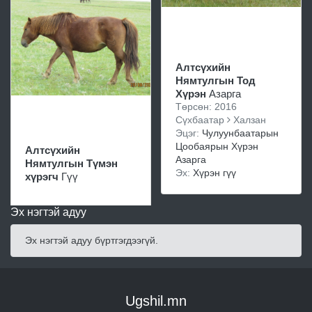
Алтсүхийн
Нямтулгын Тод
Хүрэн
Азарга
Төрсөн: 2016
Сүхбаатар
Халзан
Эцэг:
Чулуунбаатарын
Цообаярын Хүрэн
Алтсүхийн
Азарга
Нямтулгын Түмэн
Эх:
Хүрэн гүү
хүрэгч
Гүү
Эх нэгтэй адуу
Эх нэгтэй адуу бүртгэгдээгүй.
Ugshil.mn