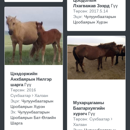
Цоодолын
Лхагважав Зээрд
Гүү
Төрсөн: 2017.5.14
Эцэг:
Чулуунбаатарын
Цообаярын Хүрэн
Цээдоржийн
Анхбаярын Нилгэр
шарга
Гүү
Төрсөн: 2016
Сүхбаатар
Халзан
Эцэг:
Чулуунбаатарын
Мухарцагааны
Цообаярын Хүрэн
Баатархуягийн
Эх:
Чулуунбаатарын
хүрэгч
Гүү
Цообаярын Бат-Өлзийн
Төрсөн: Сүхбаатар
Шарга
Халзан