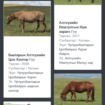
Алтсүхийн
Нямтулгын Нум
харагч
Гүү
Төрсөн: 2017
Сүхбаатар
Халзан
Эцэг:
Чулуунбаатарын
Цообаярын Хүрэн
Азарга
Баатарын Алтсүхийн
Эх:
Алтсүхийн
Цоо Хонгор
Гүү
Нямтулгын Мөлүү хар
Төрсөн: 2008
Сүхбаатар
Халзан
Эцэг:
Чулуунбаатарын
Цообаярын Хүрэн
Эх:
Чулуунбаатарын
Цообаярын шаргын
хонгор