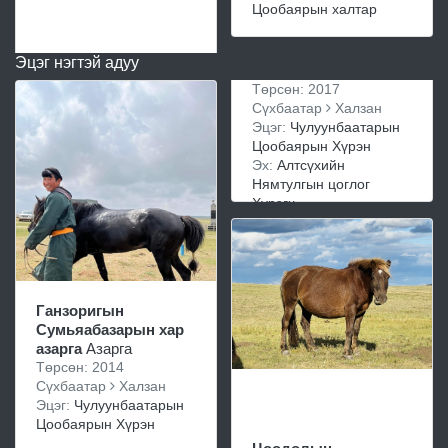
Цообаярын халтар
Эцэг нэгтэй адуу
Төрсөн: 2017
Сүхбаатар
Халзан
Эцэг:
Чулуунбаатарын
Цообаярын Хүрэн
Эх:
Алтсүхийн
Нямтулгын цоглог
Хүрэгч
Ганзоригын
Сумьяабазарын хар
азарга
Азарга
Төрсөн: 2014
Сүхбаатар
Халзан
Эцэг:
Чулуунбаатарын
Цообаярын Хүрэн