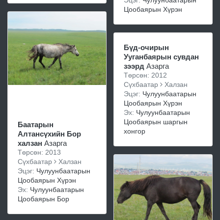
Эцэг:
Чулуунбаатарын
Цообаярын Хүрэн
Бүд-очирын
Ууганбаярын сувдан
зээрд
Азарга
Төрсөн: 2012
Сүхбаатар
Халзан
Эцэг:
Чулуунбаатарын
Цообаярын Хүрэн
Эх:
Чулуунбаатарын
Цообаярын шаргын
Баатарын
хонгор
Алтансүхийн Бор
халзан
Азарга
Төрсөн: 2013
Сүхбаатар
Халзан
Эцэг:
Чулуунбаатарын
Цообаярын Хүрэн
Эх:
Чулуунбаатарын
Цообаярын Бор