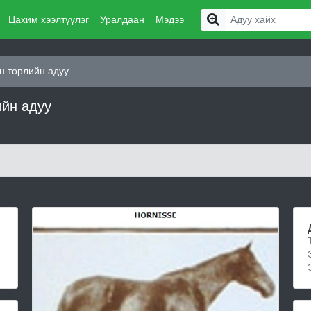
Цахим хээлтүүлэг
Уралдаан
Мэдээ
н төрлийн адуу
йн адуу