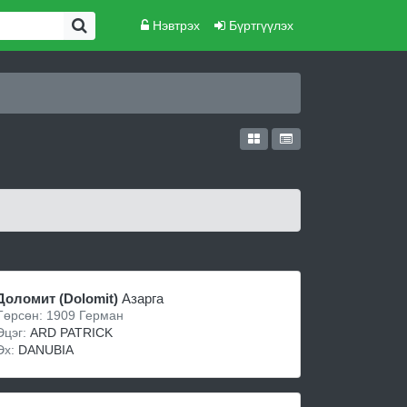
Нэвтрэх
Бүртгүүлэх
Доломит (Dolomit)
Азарга
Төрсөн: 1909 Герман
Эцэг:
ARD PATRICK
Эх:
DANUBIA