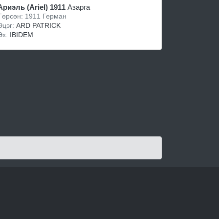
Ариэль (Ariel) 1911
Азарга
Төрсөн: 1911 Герман
Эцэг:
ARD PATRICK
Эх:
IBIDEM