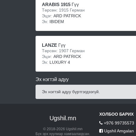
ARABIS 1915
Гүү
Төрсөн: 1915 Герман
Эцэг:
ARD PATRICK
Эх:
IBIDEM
LANZE
Гүү
Төрсөн: 1907 Герман
Эцэг:
ARD PATRICK
Эх:
LUXURY 4
Эх нэгтэй адуу
Эх нэгтэй адуу бүртгэгдээгүй.
ХОЛБОО БАРИХ
Ugshil.mn
+976 99735573
© 2018-2026 Ugshil.mn
Ugshil Amgalan
Бүх эрх хуулиар хамгаалагдсан.