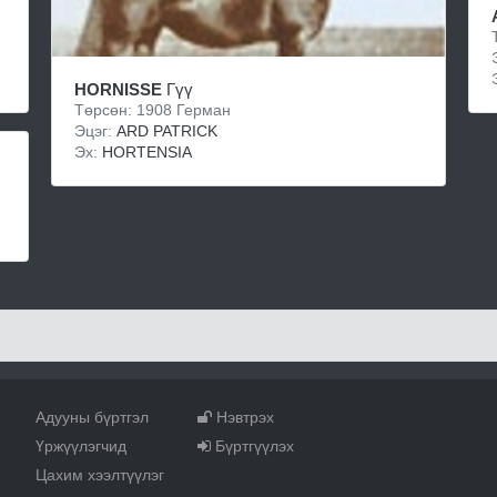
HORNISSE
Гүү
Төрсөн: 1908 Герман
Эцэг:
ARD PATRICK
Эх:
HORTENSIA
Адууны бүртгэл
Нэвтрэх
Үржүүлэгчид
Бүртгүүлэх
Цахим хээлтүүлэг