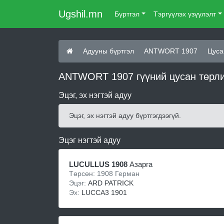
Ugshil.mn
Бүртгэл
Тэргүүлэх үзүүлэлт
Адууны бүртгэл
ANTWORT 1907
Цуса
ANTWORT 1907 гүүний цусан төрли
Эцэг, эх нэгтэй адуу
Эцэг, эх нэгтэй адуу бүртгэгдээгүй.
Эцэг нэгтэй адуу
LUCULLUS 1908
Азарга
Төрсөн: 1908 Герман
Эцэг:
ARD PATRICK
Эх:
LUCCA3 1901