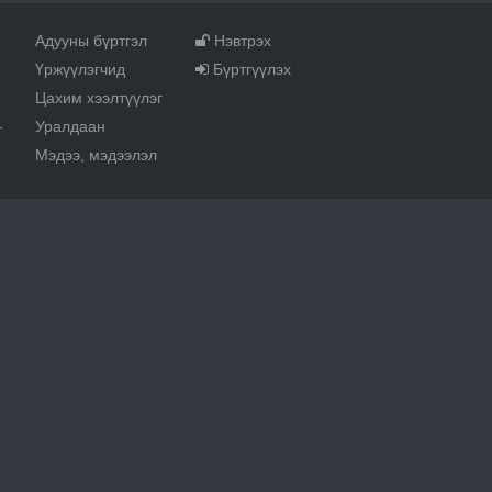
Адууны бүртгэл
Нэвтрэх
Үржүүлэгчид
Бүртгүүлэх
Цахим хээлтүүлэг
Уралдаан
т
Мэдээ, мэдээлэл