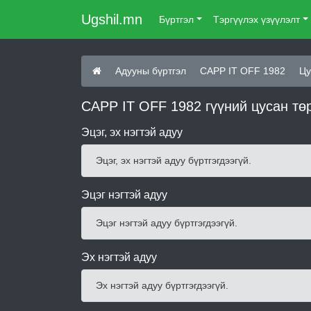
Ugshil.mn
Бүртгэл
Тэргүүлэх үзүүлэлт
Адууны бүртгэл
CAPP IT OFF 1982
Цу
CAPP IT OFF 1982 гүүний цусан тө
Эцэг, эх нэгтэй адуу
Эцэг, эх нэгтэй адуу бүртгэгдээгүй.
Эцэг нэгтэй адуу
Эцэг нэгтэй адуу бүртгэгдээгүй.
Эх нэгтэй адуу
Эх нэгтэй адуу бүртгэгдээгүй.