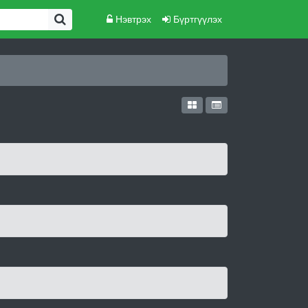
Нэвтрэх
Бүртгүүлэх