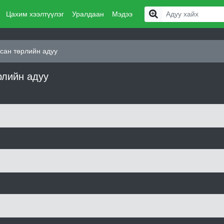
Цахим хээлтүүлэг
Уралдаан
Мэдээ
сан төрлийн адуу
рлийн адуу