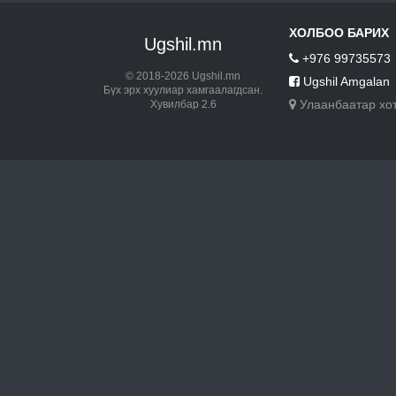
ХОЛБОО БАРИХ
Ugshil.mn
+976 99735573
© 2018-2026 Ugshil.mn
Ugshil Amgalan
Бүх эрх хуулиар хамгаалагдсан.
Улаанбаатар хо
Хувилбар 2.6